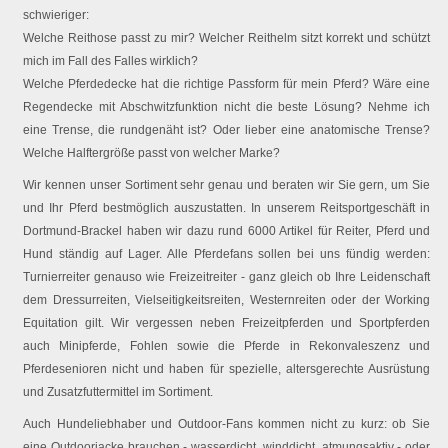
schwieriger:
Welche Reithose passt zu mir? Welcher Reithelm sitzt korrekt und schützt
mich im Fall des Falles wirklich?
Welche Pferdedecke hat die richtige Passform für mein Pferd? Wäre eine
Regendecke mit Abschwitzfunktion nicht die beste Lösung? Nehme ich
eine Trense, die rundgenäht ist? Oder lieber eine anatomische Trense?
Welche Halftergröße passt von welcher Marke?
Wir kennen unser Sortiment sehr genau und beraten wir Sie gern, um Sie
und Ihr Pferd bestmöglich auszustatten. In unserem Reitsportgeschäft in
Dortmund-Brackel haben wir dazu rund 6000 Artikel für Reiter, Pferd und
Hund ständig auf Lager. Alle Pferdefans sollen bei uns fündig werden:
Turnierreiter genauso wie Freizeitreiter - ganz gleich ob Ihre Leidenschaft
dem Dressurreiten, Vielseitigkeitsreiten, Westernreiten oder der Working
Equitation gilt. Wir vergessen neben Freizeitpferden und Sportpferden
auch Minipferde, Fohlen sowie die Pferde in Rekonvaleszenz und
Pferdesenioren nicht und haben für spezielle, altersgerechte Ausrüstung
und Zusatzfuttermittel im Sortiment.
Auch Hundeliebhaber und Outdoor-Fans kommen nicht zu kurz: ob Sie
eine Outdoorjacke brauchen - wasserdicht, winddicht, atmungsaktiv - oder