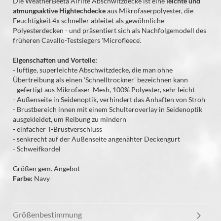
Die WeatherBeeta Airlite Abschwitzdecke ist eine
leichte und
atmungsaktive Hightechdecke
aus Mikrofaserpolyester, die
Feuchtigkeit 4x schneller ableitet als gewöhnliche
Polyesterdecken - und präsentiert sich als Nachfolgemodell des
früheren Cavallo-Testsiegers 'Microfleece'.
Eigenschaften und Vorteile:
- luftige, superleichte Abschwitzdecke, die man ohne
Übertreibung als einen 'Schnelltrockner' bezeichnen kann
- gefertigt aus Mikrofaser-Mesh, 100% Polyester, sehr leicht
- Außenseite in Seidenoptik, verhindert das Anhaften von Stroh
- Brustbereich innen mit einem Schulteroverlay in Seidenoptik
ausgekleidet, um Reibung zu mindern
- einfacher T-Brustverschluss
- senkrecht auf der Außenseite angenähter Deckengurt
- Schweifkordel
Größen gem. Angebot
Farbe:
Navy
Größenbestimmung