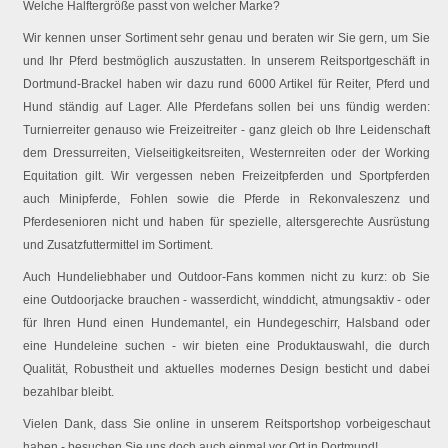
Welche Halftergröße passt von welcher Marke?
Wir kennen unser Sortiment sehr genau und beraten wir Sie gern, um Sie
und Ihr Pferd bestmöglich auszustatten. In unserem Reitsportgeschäft in
Dortmund-Brackel haben wir dazu rund 6000 Artikel für Reiter, Pferd und
Hund ständig auf Lager. Alle Pferdefans sollen bei uns fündig werden:
Turnierreiter genauso wie Freizeitreiter - ganz gleich ob Ihre Leidenschaft
dem Dressurreiten, Vielseitigkeitsreiten, Westernreiten oder der Working
Equitation gilt. Wir vergessen neben Freizeitpferden und Sportpferden
auch Minipferde, Fohlen sowie die Pferde in Rekonvaleszenz und
Pferdesenioren nicht und haben für spezielle, altersgerechte Ausrüstung
und Zusatzfuttermittel im Sortiment.
Auch Hundeliebhaber und Outdoor-Fans kommen nicht zu kurz: ob Sie
eine Outdoorjacke brauchen - wasserdicht, winddicht, atmungsaktiv - oder
für Ihren Hund einen Hundemantel, ein Hundegeschirr, Halsband oder
eine Hundeleine suchen - wir bieten eine Produktauswahl, die durch
Qualität, Robustheit und aktuelles modernes Design besticht und dabei
bezahlbar bleibt.
Vielen Dank, dass Sie online in unserem Reitsportshop vorbeigeschaut
haben - besuchen Sie uns doch auch einmal vor Ort in Dortmund!