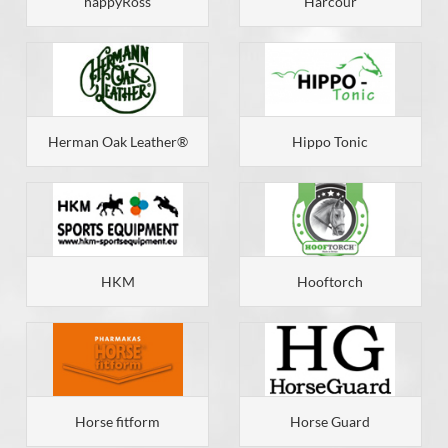
happyRoss
Harcour
Herman Oak Leather®
Hippo Tonic
HKM
Hooftorch
Horse fitform
Horse Guard