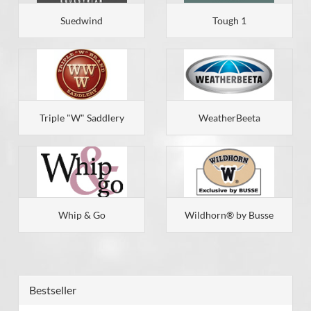
Suedwind
Tough 1
Triple "W" Saddlery
WeatherBeeta
Whip & Go
Wildhorn® by Busse
Bestseller