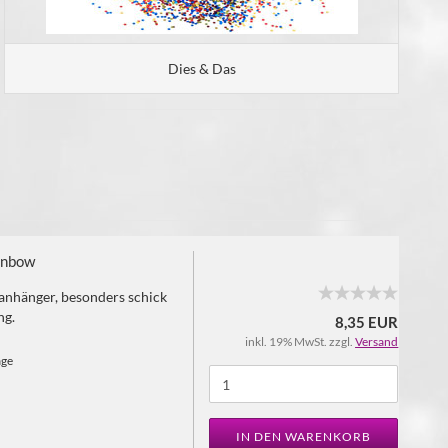
Dies & Das
inbow
anhänger, besonders schick
ng.
8,35 EUR
inkl. 19% MwSt. zzgl.
Versand
age
IN DEN WARENKORB