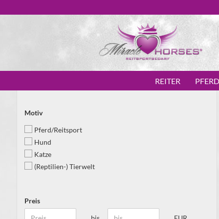
REITER
PFER
Motiv
Pferd/Reitsport
Hund
Katze
(Reptilien-) Tierwelt
Preis
bis
EUR