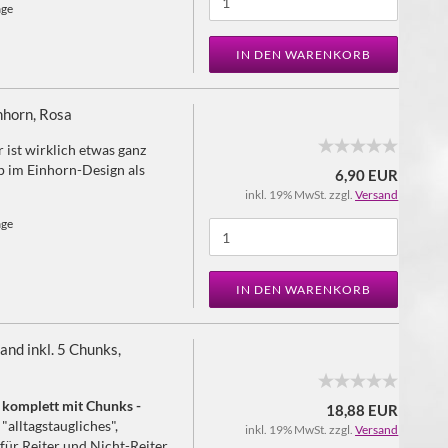
age
IN DEN WARENKORB
nhorn, Rosa
ist wirklich etwas ganz
 im Einhorn-Design als
6,90 EUR
inkl. 19% MwSt. zzgl.
Versand
age
IN DEN WARENKORB
nd inkl. 5 Chunks,
komplett mit Chunks -
18,88 EUR
"alltagstaugliches",
inkl. 19% MwSt. zzgl.
Versand
ür Reiter und Nicht-Reiter.