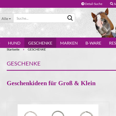
Detail-Suche
S
Alle
D
HUND
GESCHENKE
MARKEN
B-WARE
RE
»
Startseite
GESCHENKE
GESCHENKE
Konto erstellen
Geschenkideen für Groß & Klein
Passwort vergessen?