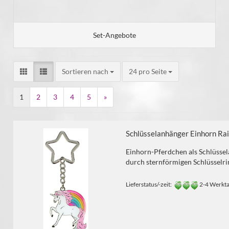
Set-Angebote
Sortieren nach
24 pro Seite
1
2
3
4
5
»
Schlüsselanhänger Einhorn Ra
Einhorn-Pferdchen als Schlüssel
durch sternförmigen Schlüsselri
Lieferstatus/-zeit:
2-4 Werkt