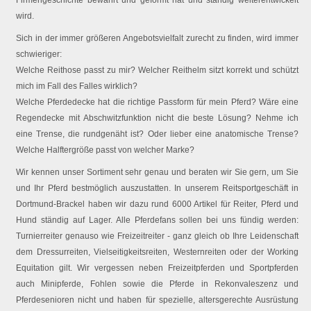
Firmengeschichte bewährt und geformt hat und ständig weiterentwickelt
wird.
Sich in der immer größeren Angebotsvielfalt zurecht zu finden, wird immer
schwieriger:
Welche Reithose passt zu mir? Welcher Reithelm sitzt korrekt und schützt
mich im Fall des Falles wirklich?
Welche Pferdedecke hat die richtige Passform für mein Pferd? Wäre eine
Regendecke mit Abschwitzfunktion nicht die beste Lösung? Nehme ich
eine Trense, die rundgenäht ist? Oder lieber eine anatomische Trense?
Welche Halftergröße passt von welcher Marke?
Wir kennen unser Sortiment sehr genau und beraten wir Sie gern, um Sie
und Ihr Pferd bestmöglich auszustatten. In unserem Reitsportgeschäft in
Dortmund-Brackel haben wir dazu rund 6000 Artikel für Reiter, Pferd und
Hund ständig auf Lager. Alle Pferdefans sollen bei uns fündig werden:
Turnierreiter genauso wie Freizeitreiter - ganz gleich ob Ihre Leidenschaft
dem Dressurreiten, Vielseitigkeitsreiten, Westernreiten oder der Working
Equitation gilt. Wir vergessen neben Freizeitpferden und Sportpferden
auch Minipferde, Fohlen sowie die Pferde in Rekonvaleszenz und
Pferdesenioren nicht und haben für spezielle, altersgerechte Ausrüstung