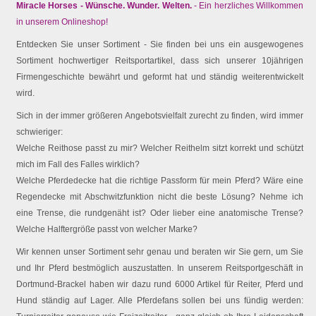
Miracle Horses - Wünsche. Wunder. Welten.
- Ein herzliches Willkommen
in unserem Onlineshop!
Entdecken Sie unser Sortiment - Sie finden bei uns ein ausgewogenes
Sortiment hochwertiger Reitsportartikel, dass sich unserer 10jährigen
Firmengeschichte bewährt und geformt hat und ständig weiterentwickelt
wird.
Sich in der immer größeren Angebotsvielfalt zurecht zu finden, wird immer
schwieriger:
Welche Reithose passt zu mir? Welcher Reithelm sitzt korrekt und schützt
mich im Fall des Falles wirklich?
Welche Pferdedecke hat die richtige Passform für mein Pferd? Wäre eine
Regendecke mit Abschwitzfunktion nicht die beste Lösung? Nehme ich
eine Trense, die rundgenäht ist? Oder lieber eine anatomische Trense?
Welche Halftergröße passt von welcher Marke?
Wir kennen unser Sortiment sehr genau und beraten wir Sie gern, um Sie
und Ihr Pferd bestmöglich auszustatten. In unserem Reitsportgeschäft in
Dortmund-Brackel haben wir dazu rund 6000 Artikel für Reiter, Pferd und
Hund ständig auf Lager. Alle Pferdefans sollen bei uns fündig werden: