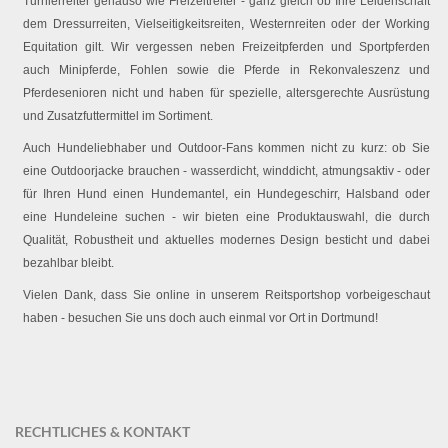
Turnierreiter genauso wie Freizeitreiter - ganz gleich ob Ihre Leidenschaft
dem Dressurreiten, Vielseitigkeitsreiten, Westernreiten oder der Working
Equitation gilt. Wir vergessen neben Freizeitpferden und Sportpferden
auch Minipferde, Fohlen sowie die Pferde in Rekonvaleszenz und
Pferdesenioren nicht und haben für spezielle, altersgerechte Ausrüstung
und Zusatzfuttermittel im Sortiment.
Auch Hundeliebhaber und Outdoor-Fans kommen nicht zu kurz: ob Sie
eine Outdoorjacke brauchen - wasserdicht, winddicht, atmungsaktiv - oder
für Ihren Hund einen Hundemantel, ein Hundegeschirr, Halsband oder
eine Hundeleine suchen - wir bieten eine Produktauswahl, die durch
Qualität, Robustheit und aktuelles modernes Design besticht und dabei
bezahlbar bleibt.
Vielen Dank, dass Sie online in unserem Reitsportshop vorbeigeschaut
haben - besuchen Sie uns doch auch einmal vor Ort in Dortmund!
RECHTLICHES & KONTAKT