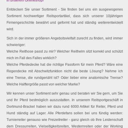
in unserem Onlineshop!
Entdecken Sie unser Sortiment - Sie finden bei uns ein ausgewogenes
Sortiment hochwertiger Reitsportartikel, dass sich unserer 10jährigen
Firmengeschichte bewährt und geformt hat und ständig weiterentwickelt
wird.
Sich in der immer größeren Angebotsvielfalt zurecht zu finden, wird immer
schwieriger:
Welche Reithose passt zu mir? Welcher Reithelm sitzt korrekt und schützt
mich im Fall des Falles wirklich?
Welche Pferdedecke hat die richtige Passform für mein Pferd? Wäre eine
Regendecke mit Abschwitzfunktion nicht die beste Lösung? Nehme ich
eine Trense, die rundgenäht ist? Oder lieber eine anatomische Trense?
Welche Halftergröße passt von welcher Marke?
Wir kennen unser Sortiment sehr genau und beraten wir Sie gern, um Sie
und Ihr Pferd bestmöglich auszustatten. In unserem Reitsportgeschäft in
Dortmund-Brackel haben wir dazu rund 6000 Artikel für Reiter, Pferd und
Hund ständig auf Lager. Alle Pferdefans sollen bei uns fündig werden:
Turnierreiter genauso wie Freizeitreiter - ganz gleich ob Ihre Leidenschaft
dem Dressurreiten, Vielseitigkeitsreiten, Westernreiten oder der Working