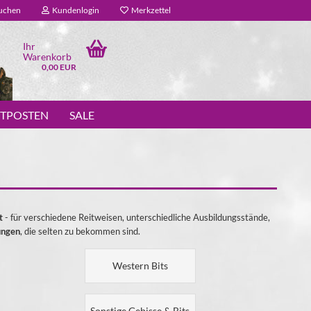
uchen
Kundenlogin
Merkzettel
Ihr
Warenkorb
0,00 EUR
STPOSTEN
SALE
ät
- für verschiedene Reitweisen, unterschiedliche Ausbildungsstände,
ungen
, die selten zu bekommen sind.
Western Bits
Sonstige Gebisse & Bits