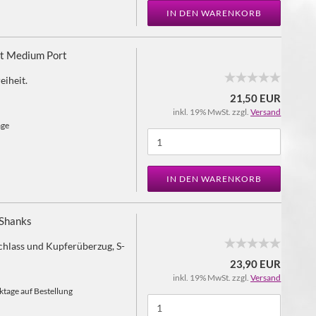
IN DEN WARENKORB
it Medium Port
iheit.
21,50 EUR
inkl. 19% MwSt. zzgl.
Versand
age
IN DEN WARENKORB
-Shanks
hlass und Kupferüberzug, S-
23,90 EUR
inkl. 19% MwSt. zzgl.
Versand
tage auf Bestellung