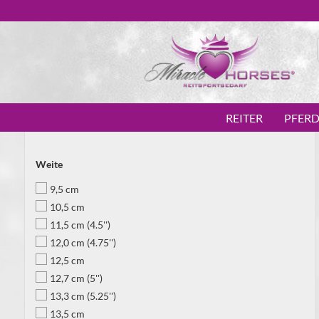
REITER
PFER
Weite
9,5 cm
10,5 cm
11,5 cm (4.5'')
12,0 cm (4.75'')
12,5 cm
12,7 cm (5'')
13,3 cm (5.25'')
13,5 cm