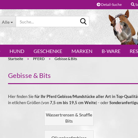
Detail-Suche
S
Alle
D
HUND
GESCHENKE
MARKEN
B-WARE
RE
»
»
Startseite
PFERD
Gebisse & Bits
Gebisse & Bits
Konto erstellen
Hier finden Sie
für Ihr Pferd Gebisse/Mundstücke aller Art in Top-Qualit
Passwort vergessen?
in etlichen Größen (von
7,5 cm bis 19,5 cm Weite
) - oder
Sonderanfertig
Wassertrensen & Snaffle
Bits
Olivenkopfgebisse