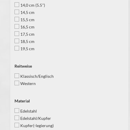
14,0 cm (5.5'')
14,5 cm
15,5 cm
16,5 cm
17,5 cm
18,5 cm
19,5 cm
Reitweise
Klassisch/Englisch
Western
Material
Edelstahl
Edelstahl/Kupfer
Kupfer(-legierung)