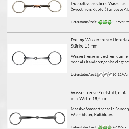
Doppelt gebrochene Wassertren
(Sweet Iron/Kupfer) für beste Ak
Lieferstatus/-zeit:
2-4 Werkt
Feeling Wassertrense Unterleg
Stärke 13 mm
Wassertrense mit extrem dünnem
oder als Kandarengebiss eingese
Lieferstatus/-zeit:
10-12 Werk
Wassertrense Edelstahl, einfa
mm, Weite 18,5 cm
Massive Wassertrense in Sonder
Warmblüter, Kaltblüter.
Lieferstatus/-zeit:
2-4 Werkt