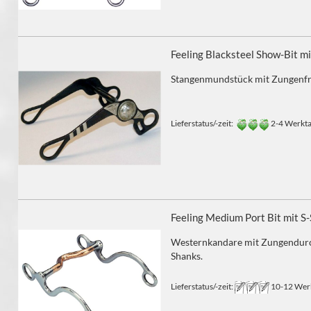
Feeling Blacksteel Show-Bit m
Stangenmundstück mit Zungenfre
Lieferstatus/-zeit:
2-4 Werkt
Feeling Medium Port Bit mit S
Westernkandare mit Zungendurc
Shanks.
Lieferstatus/-zeit:
10-12 Werk