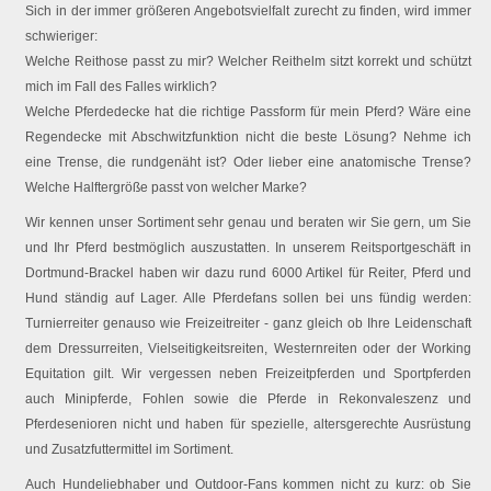
Sich in der immer größeren Angebotsvielfalt zurecht zu finden, wird immer
schwieriger:
Welche Reithose passt zu mir? Welcher Reithelm sitzt korrekt und schützt
mich im Fall des Falles wirklich?
Welche Pferdedecke hat die richtige Passform für mein Pferd? Wäre eine
Regendecke mit Abschwitzfunktion nicht die beste Lösung? Nehme ich
eine Trense, die rundgenäht ist? Oder lieber eine anatomische Trense?
Welche Halftergröße passt von welcher Marke?
Wir kennen unser Sortiment sehr genau und beraten wir Sie gern, um Sie
und Ihr Pferd bestmöglich auszustatten. In unserem Reitsportgeschäft in
Dortmund-Brackel haben wir dazu rund 6000 Artikel für Reiter, Pferd und
Hund ständig auf Lager. Alle Pferdefans sollen bei uns fündig werden:
Turnierreiter genauso wie Freizeitreiter - ganz gleich ob Ihre Leidenschaft
dem Dressurreiten, Vielseitigkeitsreiten, Westernreiten oder der Working
Equitation gilt. Wir vergessen neben Freizeitpferden und Sportpferden
auch Minipferde, Fohlen sowie die Pferde in Rekonvaleszenz und
Pferdesenioren nicht und haben für spezielle, altersgerechte Ausrüstung
und Zusatzfuttermittel im Sortiment.
Auch Hundeliebhaber und Outdoor-Fans kommen nicht zu kurz: ob Sie