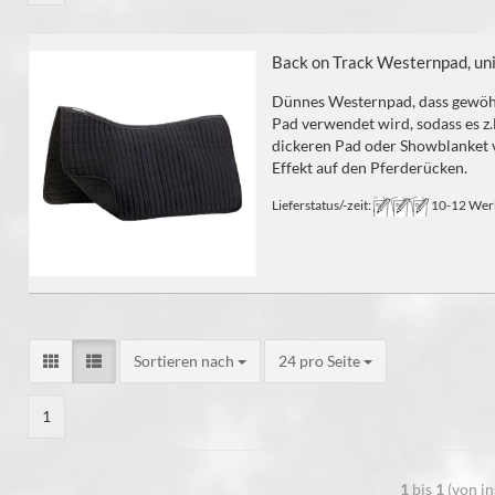
Back on Track Westernpad, uni
Dünnes Westernpad, dass gewöh
Pad verwendet wird, sodass es z
dickeren Pad oder Showblanket 
Effekt auf den Pferderücken.
Lieferstatus/-zeit:
10-12 Werk
Sortieren nach
24 pro Seite
1
1
bis
1
(von i