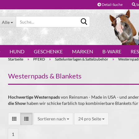
Detail-Suche
S
Alle
D
HUND
GESCHENKE
MARKEN
B-WARE
RE
»
»
»
Startseite
PFERD
Sattelunterlagen & Sattelzubehör
Westernpads
Westernpads & Blankets
Konto erstellen
Hochwertige Westernpads
von Reinsman - Made in USA - und andere
Passwort vergessen?
die Show
haben wir schicke farblich top kombinierbare Blankets für
Sortieren nach
24 pro Seite
1