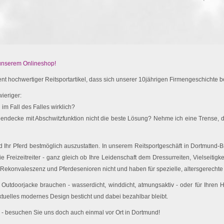
 unserem Onlineshop!
t hochwertiger Reitsportartikel, dass sich unserer 10jährigen Firmengeschichte be
ieriger:
im Fall des Falles wirklich?
endecke mit Abschwitzfunktion nicht die beste Lösung? Nehme ich eine Trense, d
Ihr Pferd bestmöglich auszustatten. In unserem Reitsportgeschäft in Dortmund-Br
e Freizeitreiter - ganz gleich ob Ihre Leidenschaft dem Dressurreiten, Vielseitigk
 Rekonvaleszenz und Pferdesenioren nicht und haben für spezielle, altersgerechte 
utdoorjacke brauchen - wasserdicht, winddicht, atmungsaktiv - oder für Ihren
ktuelles modernes Design besticht und dabei bezahlbar bleibt.
 - besuchen Sie uns doch auch einmal vor Ort in Dortmund!