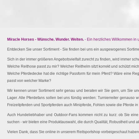
Miracle Horses - Wünsche. Wunder. Welten.
- Ein herzliches Willkommen in
Entdecken Sie unser Sortiment - Sie finden bei uns ein ausgewogenes Sortimen
Sich in der immer größeren Angebotsvielfalt zurecht zu finden, wird immer schw
Welche Reithose passt zu mir? Welcher Reithelm sitzt korrekt und schützt mich 
Welche Pferdedecke hat die richtige Passform für mein Pferd? Wäre eine Reg
passt von welcher Marke?
Wir kennen unser Sortiment sehr genau und beraten wir Sie gern, um Sie und 
Lager. Alle Pferdefans sollen bei uns fündig werden: Turnierreiter genauso wi
Freizeitpferden und Sportpferden auch Minipferde, Fohlen sowie die Pferde in
Auch Hundeliebhaber und Outdoor-Fans kommen nicht zu kurz: ob Sie eine O
suchen - wir bieten eine Produktauswahl, die durch Qualität, Robustheit und a
Vielen Dank, dass Sie online in unserem Reitsportshop vorbeigeschaut haben