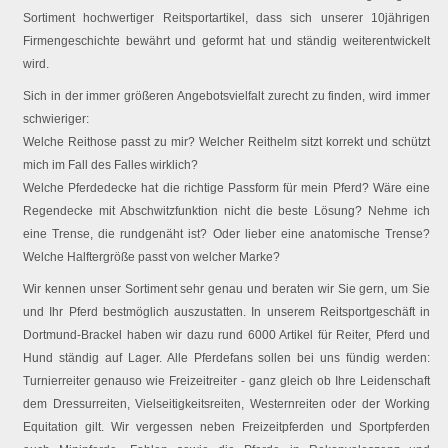
Sortiment hochwertiger Reitsportartikel, dass sich unserer 10jährigen
Firmengeschichte bewährt und geformt hat und ständig weiterentwickelt
wird.
Sich in der immer größeren Angebotsvielfalt zurecht zu finden, wird immer
schwieriger:
Welche Reithose passt zu mir? Welcher Reithelm sitzt korrekt und schützt
mich im Fall des Falles wirklich?
Welche Pferdedecke hat die richtige Passform für mein Pferd? Wäre eine
Regendecke mit Abschwitzfunktion nicht die beste Lösung? Nehme ich
eine Trense, die rundgenäht ist? Oder lieber eine anatomische Trense?
Welche Halftergröße passt von welcher Marke?
Wir kennen unser Sortiment sehr genau und beraten wir Sie gern, um Sie
und Ihr Pferd bestmöglich auszustatten. In unserem Reitsportgeschäft in
Dortmund-Brackel haben wir dazu rund 6000 Artikel für Reiter, Pferd und
Hund ständig auf Lager. Alle Pferdefans sollen bei uns fündig werden:
Turnierreiter genauso wie Freizeitreiter - ganz gleich ob Ihre Leidenschaft
dem Dressurreiten, Vielseitigkeitsreiten, Westernreiten oder der Working
Equitation gilt. Wir vergessen neben Freizeitpferden und Sportpferden