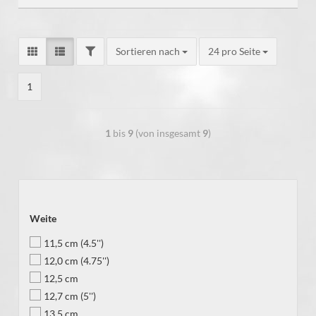
Sortieren nach
24 pro Seite
1
1
bis
9
(von insgesamt
9
)
Weite
11,5 cm (4.5'')
12,0 cm (4.75'')
12,5 cm
12,7 cm (5'')
13,5 cm