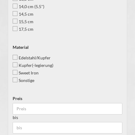
14,0 cm (5.5'')
14,5 cm
15,5 cm
17,5 cm
Material
Edelstahl/Kupfer
Kupfer(-legierung)
Sweet Iron
Sonstige
Preis
bis