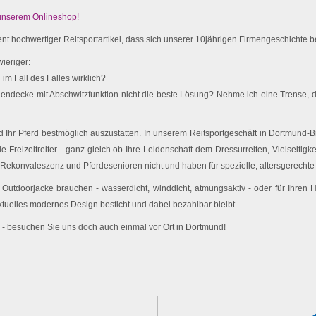
 unserem Onlineshop!
t hochwertiger Reitsportartikel, dass sich unserer 10jährigen Firmengeschichte be
ieriger:
im Fall des Falles wirklich?
endecke mit Abschwitzfunktion nicht die beste Lösung? Nehme ich eine Trense, d
Ihr Pferd bestmöglich auszustatten. In unserem Reitsportgeschäft in Dortmund-Br
e Freizeitreiter - ganz gleich ob Ihre Leidenschaft dem Dressurreiten, Vielseitigk
 Rekonvaleszenz und Pferdesenioren nicht und haben für spezielle, altersgerechte 
utdoorjacke brauchen - wasserdicht, winddicht, atmungsaktiv - oder für Ihren
ktuelles modernes Design besticht und dabei bezahlbar bleibt.
 - besuchen Sie uns doch auch einmal vor Ort in Dortmund!