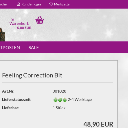
uchen
Kundenlogin
Merkzettel
Ihr
Warenkorb
0,00 EUR
STPOSTEN
SALE
Feeling Correction Bit
Art.Nr.
381028
Lieferstatus/zeit
2-4 Werktage
Lieferbar:
1
Stück
48,90 EUR