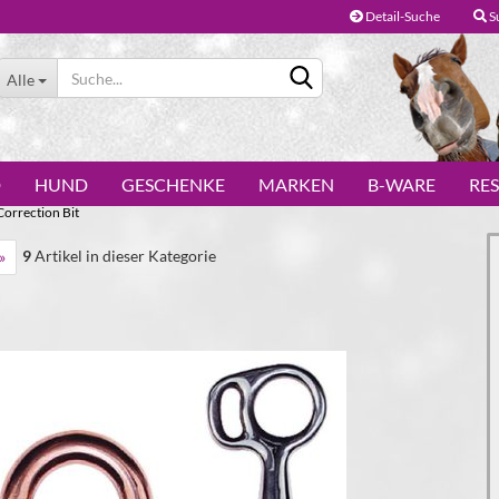
Detail-Suche
S
Alle
D
HUND
GESCHENKE
MARKEN
B-WARE
RE
Correction Bit
9
Artikel in dieser Kategorie
»
Konto erstellen
Passwort vergessen?