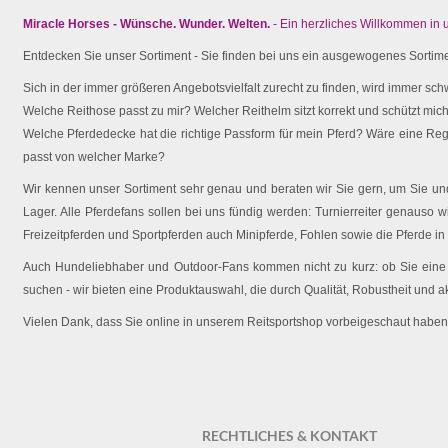
Miracle Horses - Wünsche. Wunder. Welten.
- Ein herzliches Willkommen in
Entdecken Sie unser Sortiment - Sie finden bei uns ein ausgewogenes Sortimen
Sich in der immer größeren Angebotsvielfalt zurecht zu finden, wird immer schw
Welche Reithose passt zu mir? Welcher Reithelm sitzt korrekt und schützt mich 
Welche Pferdedecke hat die richtige Passform für mein Pferd? Wäre eine Reg
passt von welcher Marke?
Wir kennen unser Sortiment sehr genau und beraten wir Sie gern, um Sie und 
Lager. Alle Pferdefans sollen bei uns fündig werden: Turnierreiter genauso wi
Freizeitpferden und Sportpferden auch Minipferde, Fohlen sowie die Pferde in
Auch Hundeliebhaber und Outdoor-Fans kommen nicht zu kurz: ob Sie eine O
suchen - wir bieten eine Produktauswahl, die durch Qualität, Robustheit und a
Vielen Dank, dass Sie online in unserem Reitsportshop vorbeigeschaut haben
RECHTLICHES & KONTAKT