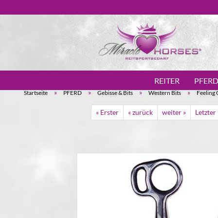
REITER
PFER
»
»
»
»
Startseite
PFERD
Gebisse & Bits
Western Bits
Feeling 
« Erster
« zurück
weiter »
Letzter 