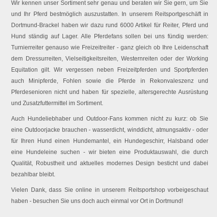
Wir kennen unser Sortiment sehr genau und beraten wir Sie gern, um Sie
und Ihr Pferd bestmöglich auszustatten. In unserem Reitsportgeschäft in
Dortmund-Brackel haben wir dazu rund 6000 Artikel für Reiter, Pferd und
Hund ständig auf Lager. Alle Pferdefans sollen bei uns fündig werden:
Turnierreiter genauso wie Freizeitreiter - ganz gleich ob Ihre Leidenschaft
dem Dressurreiten, Vielseitigkeitsreiten, Westernreiten oder der Working
Equitation gilt. Wir vergessen neben Freizeitpferden und Sportpferden
auch Minipferde, Fohlen sowie die Pferde in Rekonvaleszenz und
Pferdesenioren nicht und haben für spezielle, altersgerechte Ausrüstung
und Zusatzfuttermittel im Sortiment.
Auch Hundeliebhaber und Outdoor-Fans kommen nicht zu kurz: ob Sie
eine Outdoorjacke brauchen - wasserdicht, winddicht, atmungsaktiv - oder
für Ihren Hund einen Hundemantel, ein Hundegeschirr, Halsband oder
eine Hundeleine suchen - wir bieten eine Produktauswahl, die durch
Qualität, Robustheit und aktuelles modernes Design besticht und dabei
bezahlbar bleibt.
Vielen Dank, dass Sie online in unserem Reitsportshop vorbeigeschaut
haben - besuchen Sie uns doch auch einmal vor Ort in Dortmund!