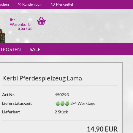
uchen
Kundenlogin
Merkzettel
Ihr
Warenkorb
0,00 EUR
STPOSTEN
SALE
Kerbl Pferdespielzeug Lama
Art.Nr.
450293
Lieferstatus/zeit
2-4 Werktage
Lieferbar:
2
Stück
14,90 EUR