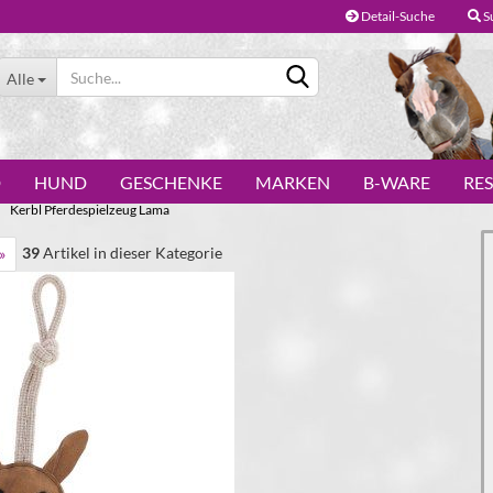
Detail-Suche
S
Alle
D
HUND
GESCHENKE
MARKEN
B-WARE
RE
Kerbl Pferdespielzeug Lama
39
Artikel in dieser Kategorie
»
Konto erstellen
Passwort vergessen?