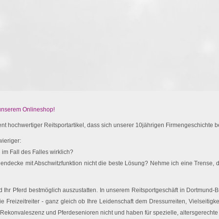
 unserem Onlineshop!
t hochwertiger Reitsportartikel, dass sich unserer 10jährigen Firmengeschichte be
ieriger:
im Fall des Falles wirklich?
endecke mit Abschwitzfunktion nicht die beste Lösung? Nehme ich eine Trense, d
Ihr Pferd bestmöglich auszustatten. In unserem Reitsportgeschäft in Dortmund-Br
e Freizeitreiter - ganz gleich ob Ihre Leidenschaft dem Dressurreiten, Vielseitigk
 Rekonvaleszenz und Pferdesenioren nicht und haben für spezielle, altersgerechte 