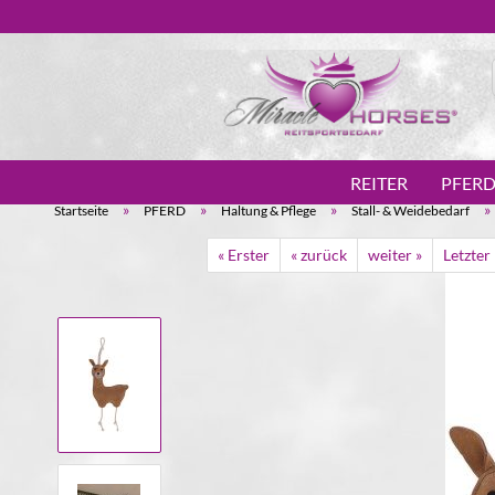
REITER
PFER
»
»
»
»
Startseite
PFERD
Haltung & Pflege
Stall- & Weidebedarf
« Erster
« zurück
weiter »
Letzter 