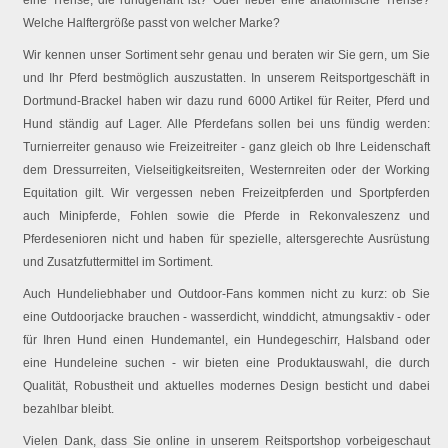
eine Trense, die rundgenäht ist? Oder lieber eine anatomische Trense?
Welche Halftergröße passt von welcher Marke?
Wir kennen unser Sortiment sehr genau und beraten wir Sie gern, um Sie
und Ihr Pferd bestmöglich auszustatten. In unserem Reitsportgeschäft in
Dortmund-Brackel haben wir dazu rund 6000 Artikel für Reiter, Pferd und
Hund ständig auf Lager. Alle Pferdefans sollen bei uns fündig werden:
Turnierreiter genauso wie Freizeitreiter - ganz gleich ob Ihre Leidenschaft
dem Dressurreiten, Vielseitigkeitsreiten, Westernreiten oder der Working
Equitation gilt. Wir vergessen neben Freizeitpferden und Sportpferden
auch Minipferde, Fohlen sowie die Pferde in Rekonvaleszenz und
Pferdesenioren nicht und haben für spezielle, altersgerechte Ausrüstung
und Zusatzfuttermittel im Sortiment.
Auch Hundeliebhaber und Outdoor-Fans kommen nicht zu kurz: ob Sie
eine Outdoorjacke brauchen - wasserdicht, winddicht, atmungsaktiv - oder
für Ihren Hund einen Hundemantel, ein Hundegeschirr, Halsband oder
eine Hundeleine suchen - wir bieten eine Produktauswahl, die durch
Qualität, Robustheit und aktuelles modernes Design besticht und dabei
bezahlbar bleibt.
Vielen Dank, dass Sie online in unserem Reitsportshop vorbeigeschaut