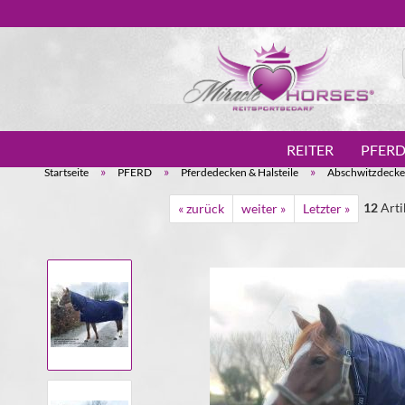
REITER
PFER
»
»
»
Startseite
PFERD
Pferdedecken & Halsteile
Abschwitzdeck
12
Arti
« zurück
weiter »
Letzter »