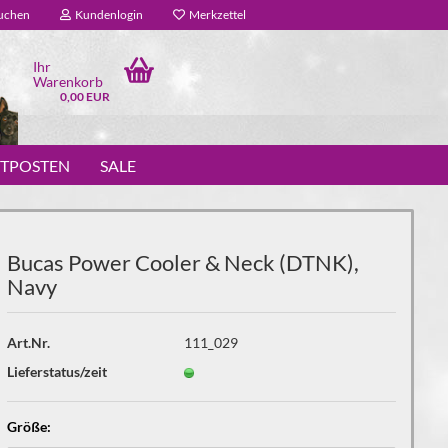
uchen
Kundenlogin
Merkzettel
Ihr
Warenkorb
0,00 EUR
STPOSTEN
SALE
Bucas Power Cooler & Neck (DTNK),
Navy
Art.Nr.
111_029
Lieferstatus/zeit
Größe: