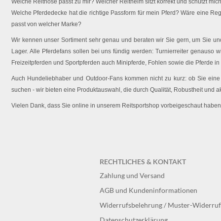
Welche Reithose passt zu mir? Welcher Reithelm sitzt korrekt und schützt mich 
Welche Pferdedecke hat die richtige Passform für mein Pferd? Wäre eine Reg
passt von welcher Marke?
Wir kennen unser Sortiment sehr genau und beraten wir Sie gern, um Sie und 
Lager. Alle Pferdefans sollen bei uns fündig werden: Turnierreiter genauso wi
Freizeitpferden und Sportpferden auch Minipferde, Fohlen sowie die Pferde in
Auch Hundeliebhaber und Outdoor-Fans kommen nicht zu kurz: ob Sie eine O
suchen - wir bieten eine Produktauswahl, die durch Qualität, Robustheit und a
Vielen Dank, dass Sie online in unserem Reitsportshop vorbeigeschaut haben
RECHTLICHES & KONTAKT
Zahlung und Versand
AGB und Kundeninformationen
Widerrufsbelehrung / Muster-Widerru
Datenschutzerklärung