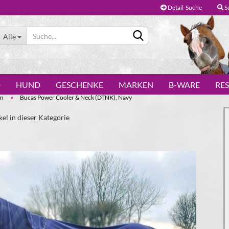
Detail-Suche
S
Alle
D
HUND
GESCHENKE
MARKEN
B-WARE
RE
»
en
Bucas Power Cooler & Neck (DTNK), Navy
kel in dieser Kategorie
Konto erstellen
Passwort vergessen?