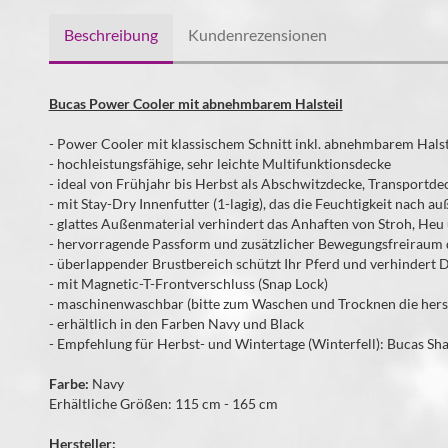
Beschreibung
Kundenrezensionen
Bucas Power Cooler mit abnehmbarem Halsteil
- Power Cooler mit klassischem Schnitt inkl. abnehmbarem Halst
- hochleistungsfähige, sehr leichte Multifunktionsdecke
- ideal von Frühjahr bis Herbst als Abschwitzdecke, Transportdec
- mit Stay-Dry Innenfutter (1-lagig), das die Feuchtigkeit nach a
- glattes Außenmaterial verhindert das Anhaften von Stroh, Heu
- hervorragende Passform und zusätzlicher Bewegungsfreiraum d
- überlappender Brustbereich schützt Ihr Pferd und verhindert 
- mit Magnetic-T-Frontverschluss (Snap Lock)
- maschinenwaschbar (bitte zum Waschen und Trocknen die hers
- erhältlich in den Farben Navy und Black
- Empfehlung für Herbst- und Wintertage (Winterfell): Bucas S
Farbe:
Navy
Erhältliche Größen: 115 cm - 165 cm
Hersteller: