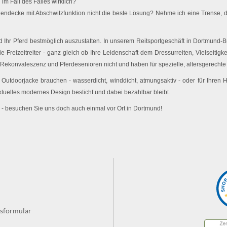
im Fall des Falles wirklich?
endecke mit Abschwitzfunktion nicht die beste Lösung? Nehme ich eine Trense, d
Ihr Pferd bestmöglich auszustatten. In unserem Reitsportgeschäft in Dortmund-Br
e Freizeitreiter - ganz gleich ob Ihre Leidenschaft dem Dressurreiten, Vielseitigk
 Rekonvaleszenz und Pferdesenioren nicht und haben für spezielle, altersgerechte 
utdoorjacke brauchen - wasserdicht, winddicht, atmungsaktiv - oder für Ihren
ktuelles modernes Design besticht und dabei bezahlbar bleibt.
 - besuchen Sie uns doch auch einmal vor Ort in Dortmund!
fsformular