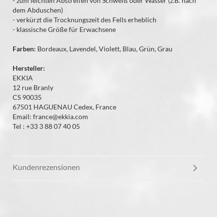
- zum leichten Abstreifen von Schweiß oder Wasser (z.B. nach
dem Abduschen)
- verkürzt die Trocknungszeit des Fells erheblich
- klassische Größe für Erwachsene
Farben:
Bordeaux, Lavendel, Violett, Blau, Grün, Grau
Hersteller:
EKKIA
12 rue Branly
CS 90035
67501 HAGUENAU Cedex, France
Email: france@ekkia.com
Tel : +33 3 88 07 40 05
Kundenrezensionen