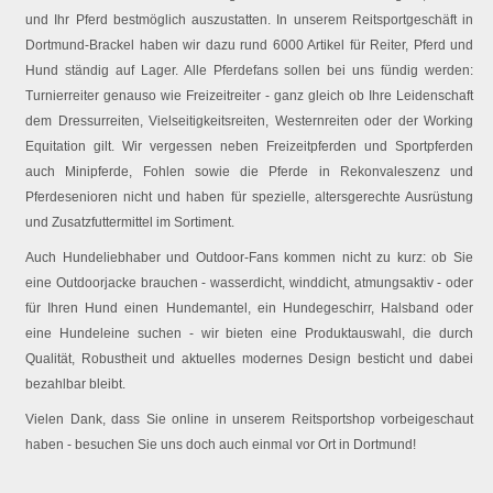
und Ihr Pferd bestmöglich auszustatten. In unserem Reitsportgeschäft in
Dortmund-Brackel haben wir dazu rund 6000 Artikel für Reiter, Pferd und
Hund ständig auf Lager. Alle Pferdefans sollen bei uns fündig werden:
Turnierreiter genauso wie Freizeitreiter - ganz gleich ob Ihre Leidenschaft
dem Dressurreiten, Vielseitigkeitsreiten, Westernreiten oder der Working
Equitation gilt. Wir vergessen neben Freizeitpferden und Sportpferden
auch Minipferde, Fohlen sowie die Pferde in Rekonvaleszenz und
Pferdesenioren nicht und haben für spezielle, altersgerechte Ausrüstung
und Zusatzfuttermittel im Sortiment.
Auch Hundeliebhaber und Outdoor-Fans kommen nicht zu kurz: ob Sie
eine Outdoorjacke brauchen - wasserdicht, winddicht, atmungsaktiv - oder
für Ihren Hund einen Hundemantel, ein Hundegeschirr, Halsband oder
eine Hundeleine suchen - wir bieten eine Produktauswahl, die durch
Qualität, Robustheit und aktuelles modernes Design besticht und dabei
bezahlbar bleibt.
Vielen Dank, dass Sie online in unserem Reitsportshop vorbeigeschaut
haben - besuchen Sie uns doch auch einmal vor Ort in Dortmund!