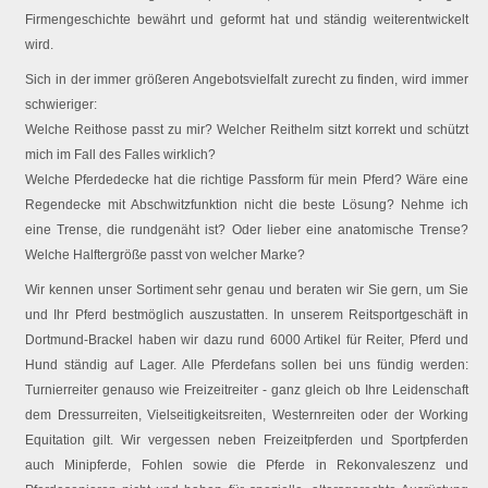
Firmengeschichte bewährt und geformt hat und ständig weiterentwickelt
wird.
Sich in der immer größeren Angebotsvielfalt zurecht zu finden, wird immer
schwieriger:
Welche Reithose passt zu mir? Welcher Reithelm sitzt korrekt und schützt
mich im Fall des Falles wirklich?
Welche Pferdedecke hat die richtige Passform für mein Pferd? Wäre eine
Regendecke mit Abschwitzfunktion nicht die beste Lösung? Nehme ich
eine Trense, die rundgenäht ist? Oder lieber eine anatomische Trense?
Welche Halftergröße passt von welcher Marke?
Wir kennen unser Sortiment sehr genau und beraten wir Sie gern, um Sie
und Ihr Pferd bestmöglich auszustatten. In unserem Reitsportgeschäft in
Dortmund-Brackel haben wir dazu rund 6000 Artikel für Reiter, Pferd und
Hund ständig auf Lager. Alle Pferdefans sollen bei uns fündig werden:
Turnierreiter genauso wie Freizeitreiter - ganz gleich ob Ihre Leidenschaft
dem Dressurreiten, Vielseitigkeitsreiten, Westernreiten oder der Working
Equitation gilt. Wir vergessen neben Freizeitpferden und Sportpferden
auch Minipferde, Fohlen sowie die Pferde in Rekonvaleszenz und