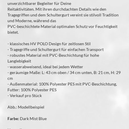
unverzichtbarer Begleiter für Deine
Reitaktivitäten. Mit ihren durchdachten Details wie den
Tragegriffen und dem Schultergurt vereint sie stilvoll Tradition
und Moderne, während das
PVC-beschichtete Material optimalen Schutz vor Feuchtigkeit
bietet.
- klassisches HV POLO Design für zeitlosen Stil
- Tragegriffe und Schultergurt für einfachen Transport
- robustes Material mit PVC-Beschichtung für hohe
Langlebigkeit
- wasserabweisend, ideal bei jedem Wetter
- geräumige Maße: L: 43 cm oben / 34 cm unten, B: 21 cm, H: 29
cm
- Außenmaterial: 100% Polyester PES mit PVC-Beschichtung,
Futter: 100% Polyester PES
- Verkauf pro Stück
Abb.: Modellbeispiel
Farbe:
Dark Mist Blue