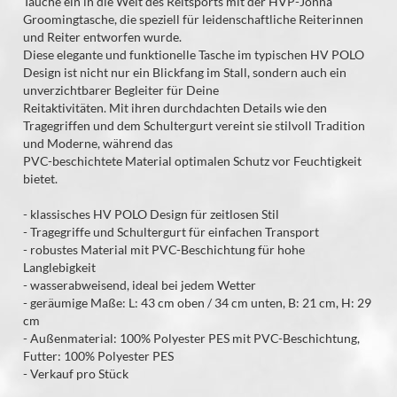
Tauche ein in die Welt des Reitsports mit der HVP-Jonna
Groomingtasche, die speziell für leidenschaftliche Reiterinnen
und Reiter entworfen wurde.
Diese elegante und funktionelle Tasche im typischen HV POLO
Design ist nicht nur ein Blickfang im Stall, sondern auch ein
unverzichtbarer Begleiter für Deine
Reitaktivitäten. Mit ihren durchdachten Details wie den
Tragegriffen und dem Schultergurt vereint sie stilvoll Tradition
und Moderne, während das
PVC-beschichtete Material optimalen Schutz vor Feuchtigkeit
bietet.
- klassisches HV POLO Design für zeitlosen Stil
- Tragegriffe und Schultergurt für einfachen Transport
- robustes Material mit PVC-Beschichtung für hohe
Langlebigkeit
- wasserabweisend, ideal bei jedem Wetter
- geräumige Maße: L: 43 cm oben / 34 cm unten, B: 21 cm, H: 29
cm
- Außenmaterial: 100% Polyester PES mit PVC-Beschichtung,
Futter: 100% Polyester PES
- Verkauf pro Stück