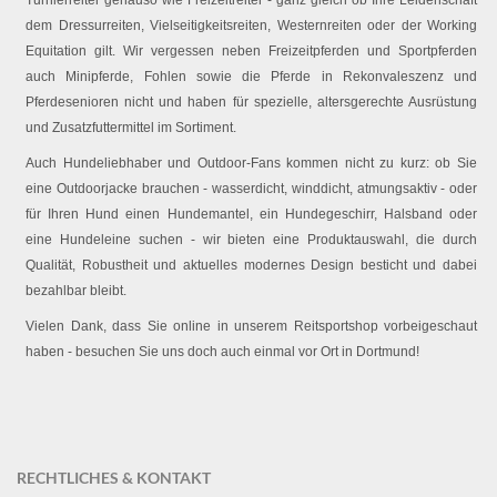
dem Dressurreiten, Vielseitigkeitsreiten, Westernreiten oder der Working
Equitation gilt. Wir vergessen neben Freizeitpferden und Sportpferden
auch Minipferde, Fohlen sowie die Pferde in Rekonvaleszenz und
Pferdesenioren nicht und haben für spezielle, altersgerechte Ausrüstung
und Zusatzfuttermittel im Sortiment.
Auch Hundeliebhaber und Outdoor-Fans kommen nicht zu kurz: ob Sie
eine Outdoorjacke brauchen - wasserdicht, winddicht, atmungsaktiv - oder
für Ihren Hund einen Hundemantel, ein Hundegeschirr, Halsband oder
eine Hundeleine suchen - wir bieten eine Produktauswahl, die durch
Qualität, Robustheit und aktuelles modernes Design besticht und dabei
bezahlbar bleibt.
Vielen Dank, dass Sie online in unserem Reitsportshop vorbeigeschaut
haben - besuchen Sie uns doch auch einmal vor Ort in Dortmund!
RECHTLICHES & KONTAKT