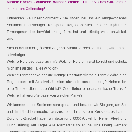
Miracle Horses - Wünsche. Wunder. Welten.
- Ein herzliches Willkommen
in unserem Onlineshop!
Entdecken Sie unser Sortiment - Sie finden bei uns ein ausgewogenes
Sortiment hochwertiger Reitsportartikel, dass sich unserer 10jährigen
Firmengeschichte bewährt und geformt hat und ständig weiterentwickelt
wird.
Sich in der immer größeren Angebotsvielfalt zurecht zu finden, wird immer
schwieriger:
Welche Reithose passt zu mir? Welcher Reithelm sitzt korrekt und schützt
mich im Fall des Falles wirklich?
Welche Pferdedecke hat die richtige Passform für mein Pferd? Wäre eine
Regendecke mit Abschwitzfunktion nicht die beste Lösung? Nehme ich
eine Trense, die rundgenäht ist? Oder lieber eine anatomische Trense?
Welche Halftergröße passt von welcher Marke?
Wir kennen unser Sortiment sehr genau und beraten wir Sie gern, um Sie
und Ihr Pferd bestmöglich auszustatten. In unserem Reitsportgeschäft in
Dortmund-Brackel haben wir dazu rund 6000 Artikel für Reiter, Pferd und
Hund ständig auf Lager. Alle Pferdefans sollen bei uns fündig werden:
Turnierreiter genauso wie Freizeitreiter - ganz gleich ob Ihre Leidenschaft