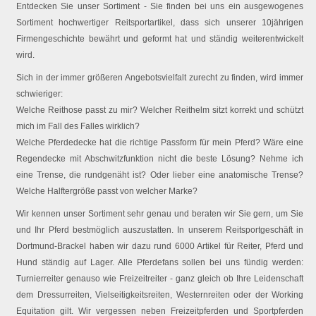
Entdecken Sie unser Sortiment - Sie finden bei uns ein ausgewogenes
Sortiment hochwertiger Reitsportartikel, dass sich unserer 10jährigen
Firmengeschichte bewährt und geformt hat und ständig weiterentwickelt
wird.
Sich in der immer größeren Angebotsvielfalt zurecht zu finden, wird immer
schwieriger:
Welche Reithose passt zu mir? Welcher Reithelm sitzt korrekt und schützt
mich im Fall des Falles wirklich?
Welche Pferdedecke hat die richtige Passform für mein Pferd? Wäre eine
Regendecke mit Abschwitzfunktion nicht die beste Lösung? Nehme ich
eine Trense, die rundgenäht ist? Oder lieber eine anatomische Trense?
Welche Halftergröße passt von welcher Marke?
Wir kennen unser Sortiment sehr genau und beraten wir Sie gern, um Sie
und Ihr Pferd bestmöglich auszustatten. In unserem Reitsportgeschäft in
Dortmund-Brackel haben wir dazu rund 6000 Artikel für Reiter, Pferd und
Hund ständig auf Lager. Alle Pferdefans sollen bei uns fündig werden:
Turnierreiter genauso wie Freizeitreiter - ganz gleich ob Ihre Leidenschaft
dem Dressurreiten, Vielseitigkeitsreiten, Westernreiten oder der Working
Equitation gilt. Wir vergessen neben Freizeitpferden und Sportpferden