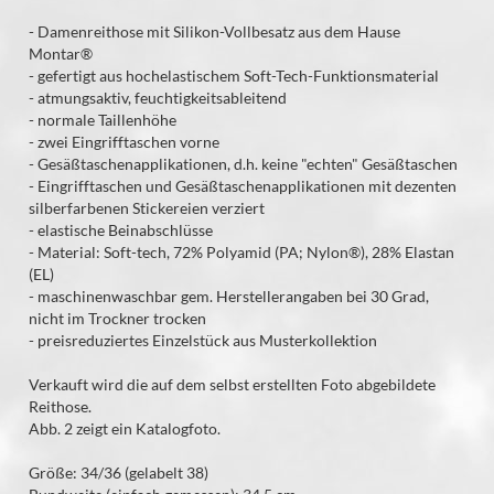
- Damenreithose mit Silikon-Vollbesatz aus dem Hause
Montar®
- gefertigt aus hochelastischem Soft-Tech-Funktionsmaterial
- atmungsaktiv, feuchtigkeitsableitend
- normale Taillenhöhe
- zwei Eingrifftaschen vorne
- Gesäßtaschenapplikationen, d.h. keine "echten" Gesäßtaschen
- Eingrifftaschen und Gesäßtaschenapplikationen mit dezenten
silberfarbenen Stickereien verziert
- elastische Beinabschlüsse
- Material: Soft-tech, 72% Polyamid (PA; Nylon®), 28% Elastan
(EL)
- maschinenwaschbar gem. Herstellerangaben bei 30 Grad,
nicht im Trockner trocken
- preisreduziertes Einzelstück aus Musterkollektion
Verkauft wird die auf dem selbst erstellten Foto abgebildete
Reithose.
Abb. 2 zeigt ein Katalogfoto.
Größe: 34/36 (gelabelt 38)