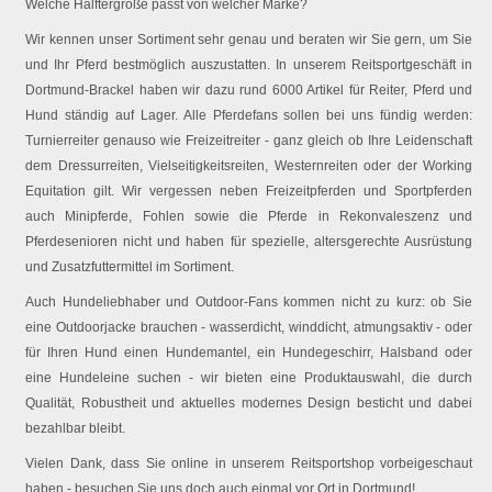
Welche Halftergröße passt von welcher Marke?
Wir kennen unser Sortiment sehr genau und beraten wir Sie gern, um Sie
und Ihr Pferd bestmöglich auszustatten. In unserem Reitsportgeschäft in
Dortmund-Brackel haben wir dazu rund 6000 Artikel für Reiter, Pferd und
Hund ständig auf Lager. Alle Pferdefans sollen bei uns fündig werden:
Turnierreiter genauso wie Freizeitreiter - ganz gleich ob Ihre Leidenschaft
dem Dressurreiten, Vielseitigkeitsreiten, Westernreiten oder der Working
Equitation gilt. Wir vergessen neben Freizeitpferden und Sportpferden
auch Minipferde, Fohlen sowie die Pferde in Rekonvaleszenz und
Pferdesenioren nicht und haben für spezielle, altersgerechte Ausrüstung
und Zusatzfuttermittel im Sortiment.
Auch Hundeliebhaber und Outdoor-Fans kommen nicht zu kurz: ob Sie
eine Outdoorjacke brauchen - wasserdicht, winddicht, atmungsaktiv - oder
für Ihren Hund einen Hundemantel, ein Hundegeschirr, Halsband oder
eine Hundeleine suchen - wir bieten eine Produktauswahl, die durch
Qualität, Robustheit und aktuelles modernes Design besticht und dabei
bezahlbar bleibt.
Vielen Dank, dass Sie online in unserem Reitsportshop vorbeigeschaut
haben - besuchen Sie uns doch auch einmal vor Ort in Dortmund!