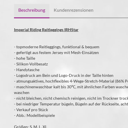
Beschreibung
Kundenrezensionen
Imperial Riding Reitleggings IRHStar
- topmoderne Reitleggings, funktional & bequem
- gefertigt aus festem Jersey mit Mesh-Einsätzen
- hohe Taille
- Silikon-Vollbesatz
- Handytasche
- Logodruck am Bein und Logo-Druck in der Taille hinten
- atmungsaktives, hochflexibles 4-Wege-Stretch-Material (86% P
- maschinenwaschbar kalt bis 30℃, mit ähnlichen Farben wasch
waschen
- nicht bleichen, nicht chemisch reinigen, nicht im Trockner tro
- bei niedriger Temperatur bügeln, Bügeln auf der Rückseite, ach
- Verkauf pro Stück
- Abb.: Modellbeispiele
Größen: S, M, L, XL