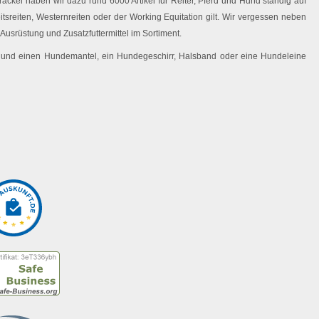
ackel haben wir dazu rund 6000 Artikel für Reiter, Pferd und Hund ständig auf
eitsreiten, Westernreiten oder der Working Equitation gilt. Wir vergessen neben
Ausrüstung und Zusatzfuttermittel im Sortiment.
 Hund einen Hundemantel, ein Hundegeschirr, Halsband oder eine Hundeleine