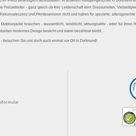
Ihr Pferd bestmöglich auszustatten. In unserem Reitsportgeschäft in Dortmund-Br
e Freizeitreiter - ganz gleich ob Ihre Leidenschaft dem Dressurreiten, Vielseitigk
 Rekonvaleszenz und Pferdesenioren nicht und haben für spezielle, altersgerechte 
utdoorjacke brauchen - wasserdicht, winddicht, atmungsaktiv - oder für Ihren
ktuelles modernes Design besticht und dabei bezahlbar bleibt.
 - besuchen Sie uns doch auch einmal vor Ort in Dortmund!
fsformular