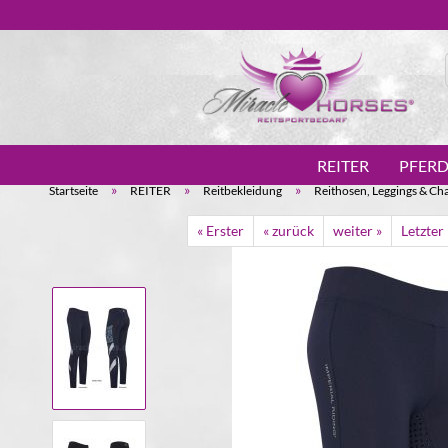
REITER
PFER
»
»
»
Startseite
REITER
Reitbekleidung
Reithosen, Leggings & Ch
« Erster
« zurück
weiter »
Letzter 