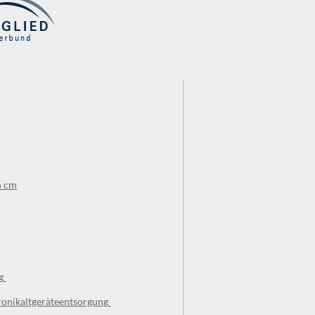
n cm
g
ronikaltgeräteentsorgung