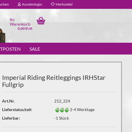
uchen
Kundenlogin
Merkzettel
Ihr
Warenkorb
0,00 EUR
STPOSTEN
SALE
Imperial Riding Reitleggings IRHStar
Fullgrip
Art.Nr.
212_224
Lieferstatus/zeit
2-4 Werktage
Lieferbar:
-1
Stück