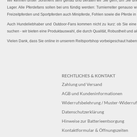
Wir kennen unser Sortiment sehr genau und beraten wir Sie gern, um Sie und 
Lager. Alle Pferdefans sollen bei uns fündig werden: Turnierreiter genauso wi
Freizeitpferden und Sportpferden auch Minipferde, Fohlen sowie die Pferde in
Auch Hundeliebhaber und Outdoor-Fans kommen nicht zu kurz: ob Sie eine O
suchen - wir bieten eine Produktauswahl, die durch Qualität, Robustheit und a
Vielen Dank, dass Sie online in unserem Reitsportshop vorbeigeschaut haben
RECHTLICHES & KONTAKT
Zahlung und Versand
AGB und Kundeninformationen
Widerrufsbelehrung / Muster-Widerru
Datenschutzerklärung
Hinweise zur Batterieentsorgung
Kontaktformular & Öffnungszeiten