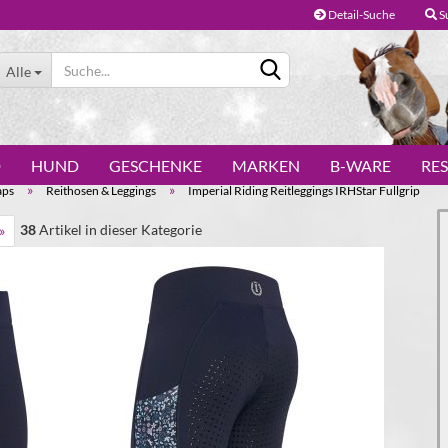
Detail-Suche
S
Alle
D
HUND
GESCHENKE
MARKEN
B-WARE
RE
»
»
aps
Reithosen & Leggings
Imperial Riding Reitleggings IRHStar Fullgrip
38
Artikel in dieser Kategorie
»
Konto erstellen
Passwort vergessen?