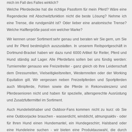
mich im Fall des Falles wirklich?
Welche Pferdedecke hat die richtige Passform für mein Pferd? Wäre eine
Regendecke mit Abschwitzfunktion nicht die beste Lösung? Nehme ich
eine Trense, die rundgenäht ist? Oder lieber eine anatomische Trense?
Welche Halftergröße passt von welcher Marke?
Wir kennen unser Sortiment sehr genau und beraten wir Sie gern, um Sie
und Ihr Pferd bestmöglich auszustatten. In unserem Reitsportgeschäft in
Dortmund-Brackel haben wir dazu rund 6000 Artikel für Reiter, Pferd und
Hund ständig auf Lager. Alle Pferdefans sollen bei uns fündig werden:
Turnierreiter genauso wie Freizeitreiter - ganz gleich ob Ihre Leidenschaft
dem Dressurreiten, Vielseitigkeitsreiten, Westernreiten oder der Working
Equitation gilt. Wir vergessen neben Freizeitpferden und Sportpferden
auch Minipferde, Fohlen sowie die Pferde in Rekonvaleszenz und
Pferdesenioren nicht und haben für spezielle, altersgerechte Ausrüstung
und Zusatzfuttermittel im Sortiment.
Auch Hundeliebhaber und Outdoor-Fans kommen nicht zu kurz: ob Sie
eine Outdoorjacke brauchen - wasserdicht, winddicht, atmungsaktiv - oder
für Ihren Hund einen Hundemantel, ein Hundegeschirr, Halsband oder
eine Hundeleine suchen - wir bieten eine Produktauswahl, die durch