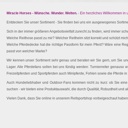
Miracle Horses - Wünsche. Wunder. Welten.
- Ein herzliches Willkommen in
Entdecken Sie unser Sortiment - Sie finden bei uns ein ausgewogenes Sortimen
Sich in der immer größeren Angebotsvielfalt zurecht zu finden, wird immer schw
Welche Reithose passt zu mir? Welcher Reithelm sitzt korrekt und schützt mich 
Welche Pferdedecke hat die richtige Passform für mein Pferd? Wäre eine Reg
passt von welcher Marke?
Wir kennen unser Sortiment sehr genau und beraten wir Sie gern, um Sie und 
Lager. Alle Pferdefans sollen bei uns fündig werden: Turnierreiter genauso wi
Freizeitpferden und Sportpferden auch Minipferde, Fohlen sowie die Pferde in
Auch Hundeliebhaber und Outdoor-Fans kommen nicht zu kurz: ob Sie eine O
suchen - wir bieten eine Produktauswahl, die durch Qualität, Robustheit und a
Vielen Dank, dass Sie online in unserem Reitsportshop vorbeigeschaut haben