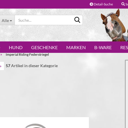
Detail-Suche
S
Alle
D
HUND
GESCHENKE
MARKEN
B-WARE
RE
»
Imperial Riding Federstriegel
57
Artikel in dieser Kategorie
»
Konto erstellen
Passwort vergessen?