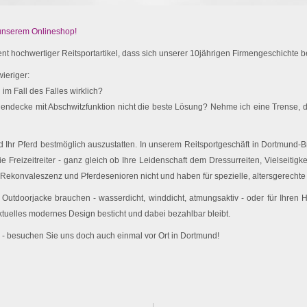
 unserem Onlineshop!
t hochwertiger Reitsportartikel, dass sich unserer 10jährigen Firmengeschichte be
ieriger:
im Fall des Falles wirklich?
endecke mit Abschwitzfunktion nicht die beste Lösung? Nehme ich eine Trense, d
Ihr Pferd bestmöglich auszustatten. In unserem Reitsportgeschäft in Dortmund-Br
e Freizeitreiter - ganz gleich ob Ihre Leidenschaft dem Dressurreiten, Vielseitigk
 Rekonvaleszenz und Pferdesenioren nicht und haben für spezielle, altersgerechte 
utdoorjacke brauchen - wasserdicht, winddicht, atmungsaktiv - oder für Ihren
ktuelles modernes Design besticht und dabei bezahlbar bleibt.
 - besuchen Sie uns doch auch einmal vor Ort in Dortmund!