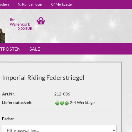
uchen
Kundenlogin
Merkzettel
Ihr
Warenkorb
0,00 EUR
STPOSTEN
SALE
Imperial Riding Federstriegel
Art.Nr.
212_036
Lieferstatus/zeit
2-4 Werktage
Farbe: