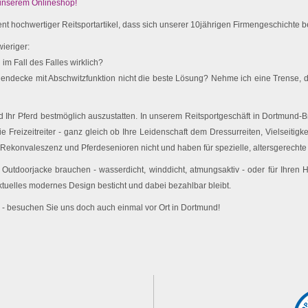
 unserem Onlineshop!
t hochwertiger Reitsportartikel, dass sich unserer 10jährigen Firmengeschichte be
ieriger:
im Fall des Falles wirklich?
endecke mit Abschwitzfunktion nicht die beste Lösung? Nehme ich eine Trense, d
Ihr Pferd bestmöglich auszustatten. In unserem Reitsportgeschäft in Dortmund-Br
e Freizeitreiter - ganz gleich ob Ihre Leidenschaft dem Dressurreiten, Vielseitigk
 Rekonvaleszenz und Pferdesenioren nicht und haben für spezielle, altersgerechte 
utdoorjacke brauchen - wasserdicht, winddicht, atmungsaktiv - oder für Ihren
ktuelles modernes Design besticht und dabei bezahlbar bleibt.
 - besuchen Sie uns doch auch einmal vor Ort in Dortmund!