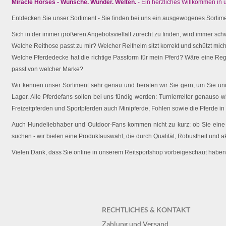
Miracle Horses - Wünsche. Wunder. Welten.
- Ein herzliches Willkommen in
Entdecken Sie unser Sortiment - Sie finden bei uns ein ausgewogenes Sortimen
Sich in der immer größeren Angebotsvielfalt zurecht zu finden, wird immer schw
Welche Reithose passt zu mir? Welcher Reithelm sitzt korrekt und schützt mich 
Welche Pferdedecke hat die richtige Passform für mein Pferd? Wäre eine Reg
passt von welcher Marke?
Wir kennen unser Sortiment sehr genau und beraten wir Sie gern, um Sie und 
Lager. Alle Pferdefans sollen bei uns fündig werden: Turnierreiter genauso wi
Freizeitpferden und Sportpferden auch Minipferde, Fohlen sowie die Pferde in
Auch Hundeliebhaber und Outdoor-Fans kommen nicht zu kurz: ob Sie eine O
suchen - wir bieten eine Produktauswahl, die durch Qualität, Robustheit und a
Vielen Dank, dass Sie online in unserem Reitsportshop vorbeigeschaut haben
RECHTLICHES & KONTAKT
Zahlung und Versand