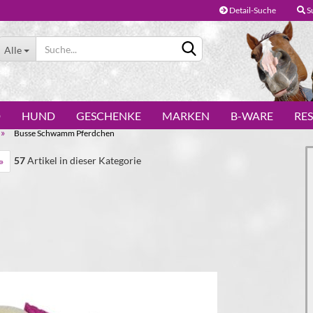
Detail-Suche
S
Alle
D
HUND
GESCHENKE
MARKEN
B-WARE
RE
»
Busse Schwamm Pferdchen
57
Artikel in dieser Kategorie
»
Konto erstellen
Passwort vergessen?