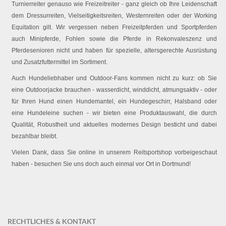
Turnierreiter genauso wie Freizeitreiter - ganz gleich ob Ihre Leidenschaft
dem Dressurreiten, Vielseitigkeitsreiten, Westernreiten oder der Working
Equitation gilt. Wir vergessen neben Freizeitpferden und Sportpferden
auch Minipferde, Fohlen sowie die Pferde in Rekonvaleszenz und
Pferdesenioren nicht und haben für spezielle, altersgerechte Ausrüstung
und Zusatzfuttermittel im Sortiment.
Auch Hundeliebhaber und Outdoor-Fans kommen nicht zu kurz: ob Sie
eine Outdoorjacke brauchen - wasserdicht, winddicht, atmungsaktiv - oder
für Ihren Hund einen Hundemantel, ein Hundegeschirr, Halsband oder
eine Hundeleine suchen - wir bieten eine Produktauswahl, die durch
Qualität, Robustheit und aktuelles modernes Design besticht und dabei
bezahlbar bleibt.
Vielen Dank, dass Sie online in unserem Reitsportshop vorbeigeschaut
haben - besuchen Sie uns doch auch einmal vor Ort in Dortmund!
RECHTLICHES & KONTAKT