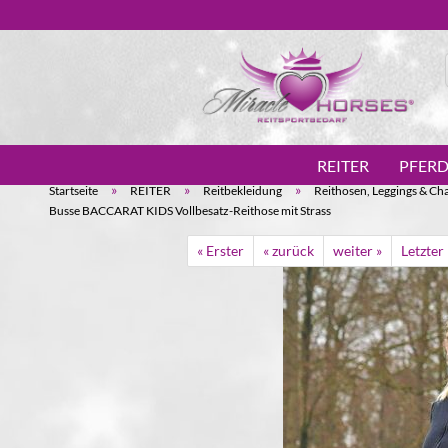
REITER
PFER
»
»
»
Startseite
REITER
Reitbekleidung
Reithosen, Leggings & Ch
Busse BACCARAT KIDS Vollbesatz-Reithose mit Strass
« Erster
« zurück
weiter »
Letzter 