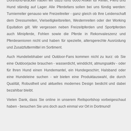
Dortmund-Brackel haben wir dazu rund 6000 Artikel für Reiter, Pferd und
Hund ständig auf Lager. Alle Pferdefans sollen bei uns fündig werden:
Turnierreiter genauso wie Freizeitreiter - ganz gleich ob Ihre Leidenschaft
dem Dressurreiten, Vielseitigkeitsreiten, Westernreiten oder der Working
Equitation gilt. Wir vergessen neben Freizeitpferden und Sportpferden
auch Minipferde, Fohlen sowie die Pferde in Rekonvaleszenz und
Pferdesenioren nicht und haben für spezielle, altersgerechte Ausrüstung
und Zusatzfuttermittel im Sortiment.
Auch Hundeliebhaber und Outdoor-Fans kommen nicht zu kurz: ob Sie
eine Outdoorjacke brauchen - wasserdicht, winddicht, atmungsaktiv - oder
für Ihren Hund einen Hundemantel, ein Hundegeschirr, Halsband oder
eine Hundeleine suchen - wir bieten eine Produktauswahl, die durch
Qualität, Robustheit und aktuelles modernes Design besticht und dabei
bezahlbar bleibt.
Vielen Dank, dass Sie online in unserem Reitsportshop vorbeigeschaut
haben - besuchen Sie uns doch auch einmal vor Ort in Dortmund!