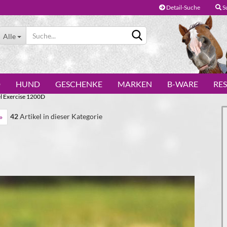
Detail-Suche
S
Alle
D
HUND
GESCHENKE
MARKEN
B-WARE
RE
 Exercise 1200D
42
Artikel in dieser Kategorie
»
Konto erstellen
Passwort vergessen?