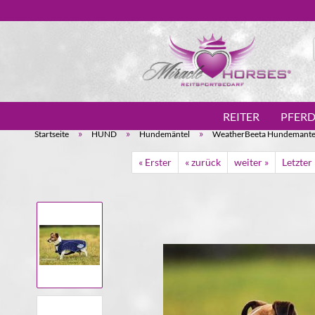
REITER
PFER
»
»
»
Startseite
HUND
Hundemäntel
WeatherBeeta Hundemantel
« Erster
« zurück
weiter »
Letzter 