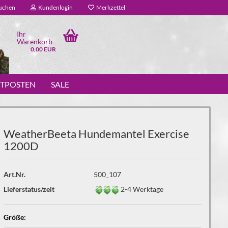
uchen
Kundenlogin
Merkzettel
Ihr
Warenkorb
0,00 EUR
STPOSTEN
SALE
WeatherBeeta Hundemantel Exercise
1200D
Art.Nr.
500_107
Lieferstatus/zeit
2-4 Werktage
Größe: