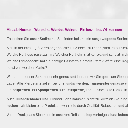
Miracle Horses - Wünsche. Wunder. Welten.
- Ein herzliches Willkommen in
Entdecken Sie unser Sortiment - Sie finden bei uns ein ausgewogenes Sortimen
Sich in der immer größeren Angebotsvielfalt zurecht zu finden, wird immer schw
Welche Reithose passt zu mir? Welcher Reithelm sitzt korrekt und schützt mich 
Welche Pferdedecke hat die richtige Passform für mein Pferd? Wäre eine Reg
passt von welcher Marke?
Wir kennen unser Sortiment sehr genau und beraten wir Sie gern, um Sie und 
Lager. Alle Pferdefans sollen bei uns fündig werden: Turnierreiter genauso wi
Freizeitpferden und Sportpferden auch Minipferde, Fohlen sowie die Pferde in
Auch Hundeliebhaber und Outdoor-Fans kommen nicht zu kurz: ob Sie eine O
suchen - wir bieten eine Produktauswahl, die durch Qualität, Robustheit und a
Vielen Dank, dass Sie online in unserem Reitsportshop vorbeigeschaut haben