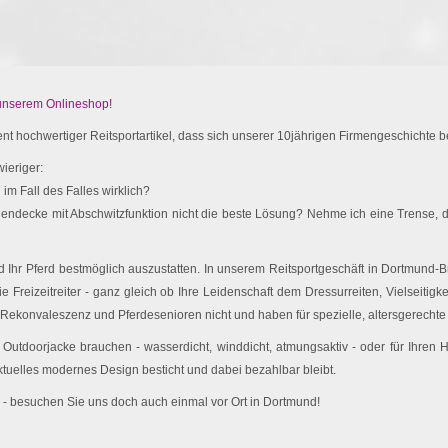
 unserem Onlineshop!
t hochwertiger Reitsportartikel, dass sich unserer 10jährigen Firmengeschichte be
ieriger:
im Fall des Falles wirklich?
endecke mit Abschwitzfunktion nicht die beste Lösung? Nehme ich eine Trense, d
Ihr Pferd bestmöglich auszustatten. In unserem Reitsportgeschäft in Dortmund-Br
e Freizeitreiter - ganz gleich ob Ihre Leidenschaft dem Dressurreiten, Vielseitigk
 Rekonvaleszenz und Pferdesenioren nicht und haben für spezielle, altersgerechte 
utdoorjacke brauchen - wasserdicht, winddicht, atmungsaktiv - oder für Ihren
ktuelles modernes Design besticht und dabei bezahlbar bleibt.
 - besuchen Sie uns doch auch einmal vor Ort in Dortmund!