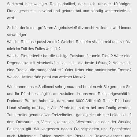
Sortiment hochwertiger Reitsportartikel, dass sich unserer 10jährigen
Firmengeschichte bewährt und geformt hat und ständig weiterentwickelt
wird.
Sich in der immer größeren Angebotsvielfalt zurecht zu finden, wird immer
schwieriger:
Welche Reithose passt zu mir? Welcher Reithelm sitzt korrekt und schützt
mich im Fall des Falles wirklich?
Welche Pferdedecke hat die richtige Passform für mein Pferd? Wäre eine
Regendecke mit Abschwitzfunktion nicht die beste Lösung? Nehme ich
eine Trense, die rundgenäht ist? Oder lieber eine anatomische Trense?
Welche Halftergröße passt von welcher Marke?
Wir kennen unser Sortiment sehr genau und beraten wir Sie gern, um Sie
und Ihr Pferd bestmöglich auszustatten. In unserem Reitsportgeschäft in
Dortmund-Brackel haben wir dazu rund 6000 Artikel für Reiter, Pferd und
Hund ständig auf Lager. Alle Pferdefans sollen bei uns fündig werden:
Turnierreiter genauso wie Freizeitreiter - ganz gleich ob Ihre Leidenschaft
dem Dressurreiten, Vielseitigkeitsreiten, Westernreiten oder der Working
Equitation gilt. Wir vergessen neben Freizeitpferden und Sportpferden
auch Minipferde, Fohlen sowie die Pferde in Rekonvaleszenz und