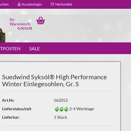
uchen
Kundenlogin
Merkzettel
Ihr
Warenkorb
0,00 EUR
STPOSTEN
SALE
Suedwind Syksól® High Performance
Winter Einlegesohlen, Gr. S
Art.Nr.
562052
Lieferstatus/zeit
2-4 Werktage
Lieferbar:
1
Stück