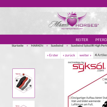
REITER
PFER
»
»
»
Startseite
MARKEN
Suedwind
Suedwind Syksól® High Perfo
4
Artike
« Erster
« zurück
weiter »