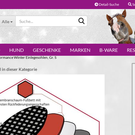
Detail-Suche
S
Alle
D
HUND
GESCHENKE
MARKEN
B-WARE
RE
rmance Winter Einlegesohlen, Gr. S
l in dieser Kategorie
Konto erstellen
Passwort vergessen?