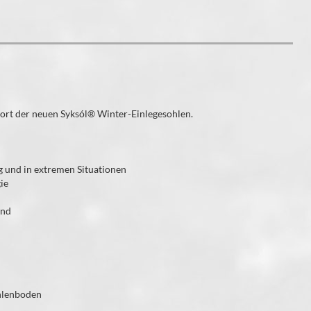
ort der neuen Syksól® Winter-Einlegesohlen.
ng und in extremen Situationen
ie
end
ohlenboden