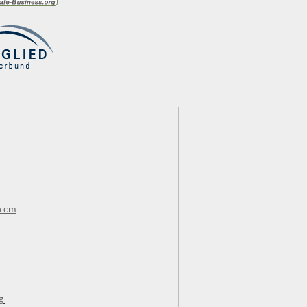
n cm
g