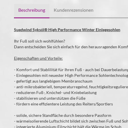
Beschreibung
Kundenrezensionen
Suedwind Syksól® High Performance Winter Einlegesohlen
Ihr Fuß soll sich wohlfühlen?
Dann entscheiden Sie sich einfach für den herausragenden Komf
Eigenschaften und Vorteile:
- Komfort und Stablilität für Ihren Fuß - auch bei Dauerbelastu
- Einlegesohlen mit neuester High Performance Sohlentechnolog
- gefertigt aus langlebigem Membranschaum
- anti-mikrobakteriell, temperaturregelnd, feuchtigkeitsregulier
- reduzieren Fuß-, Knöchel- und Kniebelastung
- stabilisieren und unterstützen die Füße
- fördern eine effizientere Leistung des Reiters/Sportlers
- solide, sichere Standfläche durch besondere Passform
- wärmeisolierende Luftschicht bildet sich zwischen Fuß und S
- integrierte Aluminium-Filzschicht hält die Wärme im Schuh