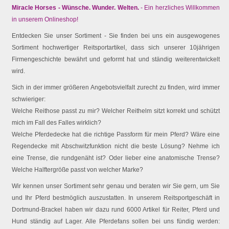
Miracle Horses - Wünsche. Wunder. Welten.
- Ein herzliches Willkommen
in unserem Onlineshop!
Entdecken Sie unser Sortiment - Sie finden bei uns ein ausgewogenes
Sortiment hochwertiger Reitsportartikel, dass sich unserer 10jährigen
Firmengeschichte bewährt und geformt hat und ständig weiterentwickelt
wird.
Sich in der immer größeren Angebotsvielfalt zurecht zu finden, wird immer
schwieriger:
Welche Reithose passt zu mir? Welcher Reithelm sitzt korrekt und schützt
mich im Fall des Falles wirklich?
Welche Pferdedecke hat die richtige Passform für mein Pferd? Wäre eine
Regendecke mit Abschwitzfunktion nicht die beste Lösung? Nehme ich
eine Trense, die rundgenäht ist? Oder lieber eine anatomische Trense?
Welche Halftergröße passt von welcher Marke?
Wir kennen unser Sortiment sehr genau und beraten wir Sie gern, um Sie
und Ihr Pferd bestmöglich auszustatten. In unserem Reitsportgeschäft in
Dortmund-Brackel haben wir dazu rund 6000 Artikel für Reiter, Pferd und
Hund ständig auf Lager. Alle Pferdefans sollen bei uns fündig werden: