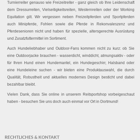
Turnierreiter genauso wie Freizeitreiter - ganz gleich ob Ihre Leidenschaft
dem Dressurreiten, Vielseitigkeitsreiten, Westernreiten oder der Working
Equitation gilt. Wir vergessen neben Freizeitpferden und Sportpferden
auch Minipferde, Fohlen sowie die Pferde in Rekonvaleszenz und
Pferdesenioren nicht und haben für spezielle, altersgerechte Ausrüstung
und Zusatzfuttermittel im Sortiment.
Auch Hundeliebhaber und Outdoor-Fans kommen nicht zu kurz: ob Sie
eine Outdoorjacke brauchen - wasserdicht, winddicht, atmungsaktiv - oder
für Ihren Hund einen Hundemantel, ein Hundegeschirr, Halsband oder
eine Hundeleine suchen - wir bieten eine Produktauswahl, die durch
Qualität, Robustheit und aktuelles modernes Design besticht und dabei
bezahlbar bleibt.
Vielen Dank, dass Sie online in unserem Reitsportshop vorbeigeschaut
haben - besuchen Sie uns doch auch einmal vor Ort in Dortmund!
RECHTLICHES & KONTAKT