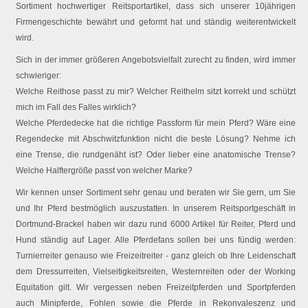
Sortiment hochwertiger Reitsportartikel, dass sich unserer 10jährigen
Firmengeschichte bewährt und geformt hat und ständig weiterentwickelt
wird.
Sich in der immer größeren Angebotsvielfalt zurecht zu finden, wird immer
schwieriger:
Welche Reithose passt zu mir? Welcher Reithelm sitzt korrekt und schützt
mich im Fall des Falles wirklich?
Welche Pferdedecke hat die richtige Passform für mein Pferd? Wäre eine
Regendecke mit Abschwitzfunktion nicht die beste Lösung? Nehme ich
eine Trense, die rundgenäht ist? Oder lieber eine anatomische Trense?
Welche Halftergröße passt von welcher Marke?
Wir kennen unser Sortiment sehr genau und beraten wir Sie gern, um Sie
und Ihr Pferd bestmöglich auszustatten. In unserem Reitsportgeschäft in
Dortmund-Brackel haben wir dazu rund 6000 Artikel für Reiter, Pferd und
Hund ständig auf Lager. Alle Pferdefans sollen bei uns fündig werden:
Turnierreiter genauso wie Freizeitreiter - ganz gleich ob Ihre Leidenschaft
dem Dressurreiten, Vielseitigkeitsreiten, Westernreiten oder der Working
Equitation gilt. Wir vergessen neben Freizeitpferden und Sportpferden
auch Minipferde, Fohlen sowie die Pferde in Rekonvaleszenz und