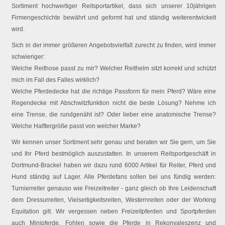
Sortiment hochwertiger Reitsportartikel, dass sich unserer 10jährigen
Firmengeschichte bewährt und geformt hat und ständig weiterentwickelt
wird.
Sich in der immer größeren Angebotsvielfalt zurecht zu finden, wird immer
schwieriger:
Welche Reithose passt zu mir? Welcher Reithelm sitzt korrekt und schützt
mich im Fall des Falles wirklich?
Welche Pferdedecke hat die richtige Passform für mein Pferd? Wäre eine
Regendecke mit Abschwitzfunktion nicht die beste Lösung? Nehme ich
eine Trense, die rundgenäht ist? Oder lieber eine anatomische Trense?
Welche Halftergröße passt von welcher Marke?
Wir kennen unser Sortiment sehr genau und beraten wir Sie gern, um Sie
und Ihr Pferd bestmöglich auszustatten. In unserem Reitsportgeschäft in
Dortmund-Brackel haben wir dazu rund 6000 Artikel für Reiter, Pferd und
Hund ständig auf Lager. Alle Pferdefans sollen bei uns fündig werden:
Turnierreiter genauso wie Freizeitreiter - ganz gleich ob Ihre Leidenschaft
dem Dressurreiten, Vielseitigkeitsreiten, Westernreiten oder der Working
Equitation gilt. Wir vergessen neben Freizeitpferden und Sportpferden
auch Minipferde, Fohlen sowie die Pferde in Rekonvaleszenz und