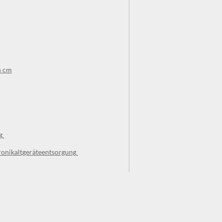
n cm
g
ronikaltgeräteentsorgung