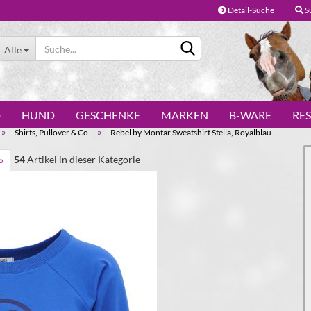
Detail-Suche
S
Alle
D
HUND
GESCHENKE
MARKEN
B-WARE
RE
»
»
Shirts, Pullover & Co
Rebel by Montar Sweatshirt Stella, Royalblau
54
Artikel in dieser Kategorie
»
Konto erstellen
Passwort vergessen?