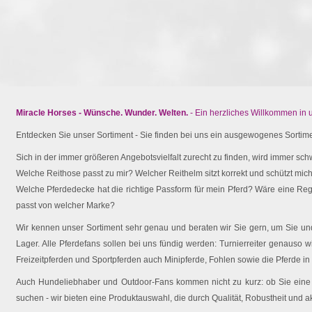
Miracle Horses - Wünsche. Wunder. Welten.
- Ein herzliches Willkommen in
Entdecken Sie unser Sortiment - Sie finden bei uns ein ausgewogenes Sortimen
Sich in der immer größeren Angebotsvielfalt zurecht zu finden, wird immer schw
Welche Reithose passt zu mir? Welcher Reithelm sitzt korrekt und schützt mich 
Welche Pferdedecke hat die richtige Passform für mein Pferd? Wäre eine Reg
passt von welcher Marke?
Wir kennen unser Sortiment sehr genau und beraten wir Sie gern, um Sie und 
Lager. Alle Pferdefans sollen bei uns fündig werden: Turnierreiter genauso wi
Freizeitpferden und Sportpferden auch Minipferde, Fohlen sowie die Pferde in
Auch Hundeliebhaber und Outdoor-Fans kommen nicht zu kurz: ob Sie eine O
suchen - wir bieten eine Produktauswahl, die durch Qualität, Robustheit und a