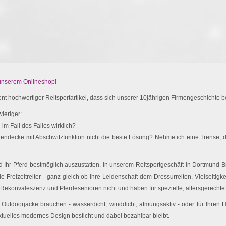
 unserem Onlineshop!
t hochwertiger Reitsportartikel, dass sich unserer 10jährigen Firmengeschichte be
ieriger:
im Fall des Falles wirklich?
endecke mit Abschwitzfunktion nicht die beste Lösung? Nehme ich eine Trense, d
Ihr Pferd bestmöglich auszustatten. In unserem Reitsportgeschäft in Dortmund-Br
e Freizeitreiter - ganz gleich ob Ihre Leidenschaft dem Dressurreiten, Vielseitigk
 Rekonvaleszenz und Pferdesenioren nicht und haben für spezielle, altersgerechte 
utdoorjacke brauchen - wasserdicht, winddicht, atmungsaktiv - oder für Ihren
ktuelles modernes Design besticht und dabei bezahlbar bleibt.