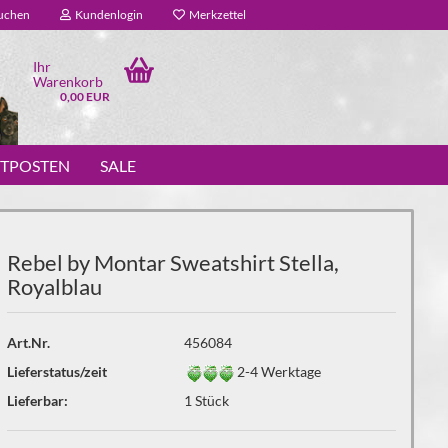
uchen
Kundenlogin
Merkzettel
Ihr
Warenkorb
0,00 EUR
STPOSTEN
SALE
Rebel by Montar Sweatshirt Stella,
Royalblau
Art.Nr.
456084
Lieferstatus/zeit
2-4 Werktage
Lieferbar:
1
Stück