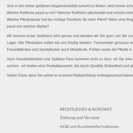
Sich in der immer größeren Angebotsvielfalt zurecht zu finden, wird immer schw
Welche Reithose passt zu mir? Welcher Reithelm sitzt korrekt und schützt mich 
Welche Pferdedecke hat die richtige Passform für mein Pferd? Wäre eine Reg
passt von welcher Marke?
Wir kennen unser Sortiment sehr genau und beraten wir Sie gern, um Sie und 
Lager. Alle Pferdefans sollen bei uns fündig werden: Turnierreiter genauso wi
Freizeitpferden und Sportpferden auch Minipferde, Fohlen sowie die Pferde in
Auch Hundeliebhaber und Outdoor-Fans kommen nicht zu kurz: ob Sie eine O
suchen - wir bieten eine Produktauswahl, die durch Qualität, Robustheit und a
Vielen Dank, dass Sie online in unserem Reitsportshop vorbeigeschaut haben
RECHTLICHES & KONTAKT
Zahlung und Versand
AGB und Kundeninformationen