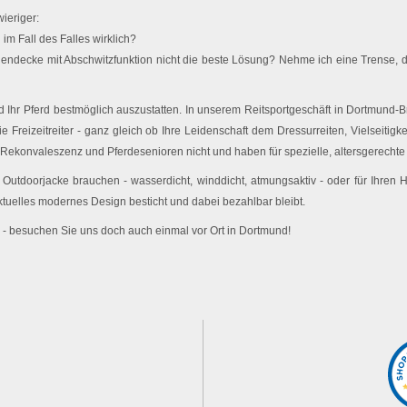
ieriger:
im Fall des Falles wirklich?
endecke mit Abschwitzfunktion nicht die beste Lösung? Nehme ich eine Trense, d
Ihr Pferd bestmöglich auszustatten. In unserem Reitsportgeschäft in Dortmund-Br
e Freizeitreiter - ganz gleich ob Ihre Leidenschaft dem Dressurreiten, Vielseitigk
 Rekonvaleszenz und Pferdesenioren nicht und haben für spezielle, altersgerechte 
utdoorjacke brauchen - wasserdicht, winddicht, atmungsaktiv - oder für Ihren
ktuelles modernes Design besticht und dabei bezahlbar bleibt.
 - besuchen Sie uns doch auch einmal vor Ort in Dortmund!