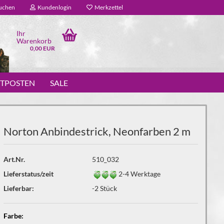
uchen
Kundenlogin
Merkzettel
Ihr
Warenkorb
0,00 EUR
STPOSTEN
SALE
Norton Anbindestrick, Neonfarben 2 m
Art.Nr.
510_032
Lieferstatus/zeit
2-4 Werktage
Lieferbar:
-2
Stück
Farbe: