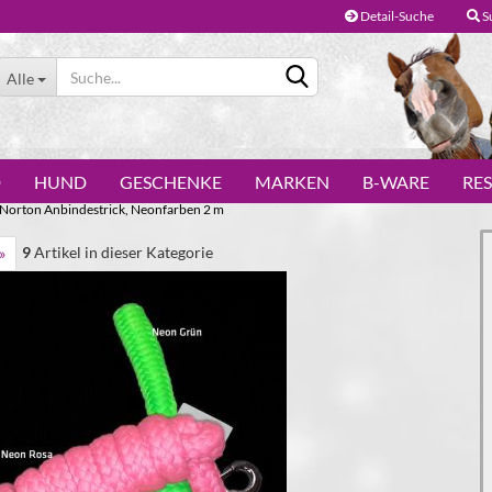
Detail-Suche
S
Alle
D
HUND
GESCHENKE
MARKEN
B-WARE
RE
Norton Anbindestrick, Neonfarben 2 m
9
Artikel in dieser Kategorie
»
Konto erstellen
Passwort vergessen?