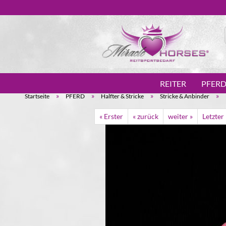
REITER
PFER
»
»
»
»
Startseite
PFERD
Halfter & Stricke
Stricke & Anbinder
« Erster
« zurück
weiter »
Letzter 