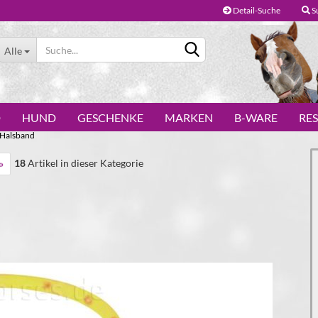
Detail-Suche
S
Alle
D
HUND
GESCHENKE
MARKEN
B-WARE
RE
-Halsband
18
Artikel in dieser Kategorie
»
Konto erstellen
Passwort vergessen?