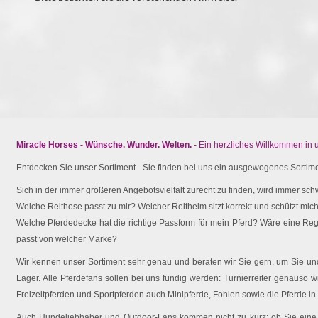
Miracle Horses - Wünsche. Wunder. Welten.
- Ein herzliches Willkommen in
Entdecken Sie unser Sortiment - Sie finden bei uns ein ausgewogenes Sortimen
Sich in der immer größeren Angebotsvielfalt zurecht zu finden, wird immer schw
Welche Reithose passt zu mir? Welcher Reithelm sitzt korrekt und schützt mich 
Welche Pferdedecke hat die richtige Passform für mein Pferd? Wäre eine Reg
passt von welcher Marke?
Wir kennen unser Sortiment sehr genau und beraten wir Sie gern, um Sie und 
Lager. Alle Pferdefans sollen bei uns fündig werden: Turnierreiter genauso wi
Freizeitpferden und Sportpferden auch Minipferde, Fohlen sowie die Pferde in
Auch Hundeliebhaber und Outdoor-Fans kommen nicht zu kurz: ob Sie eine O