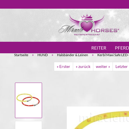
REITER
PFER
»
»
»
Startseite
HUND
Halsbänder & Leinen
Kerbl Maxi Safe LED
« Erster
« zurück
weiter »
Letzter 