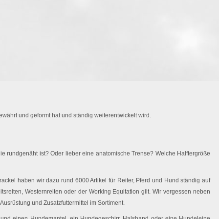
währt und geformt hat und ständig weiterentwickelt wird.
ie rundgenäht ist? Oder lieber eine anatomische Trense? Welche Halftergröße
ackel haben wir dazu rund 6000 Artikel für Reiter, Pferd und Hund ständig auf
eitsreiten, Westernreiten oder der Working Equitation gilt. Wir vergessen neben
Ausrüstung und Zusatzfuttermittel im Sortiment.
 Hund einen Hundemantel, ein Hundegeschirr, Halsband oder eine Hundeleine