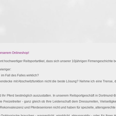
 unserem Onlineshop!
t hochwertiger Reitsportartikel, dass sich unserer 10jährigen Firmengeschichte be
ieriger:
im Fall des Falles wirklich?
endecke mit Abschwitzfunktion nicht die beste Lösung? Nehme ich eine Trense, d
Ihr Pferd bestmöglich auszustatten. In unserem Reitsportgeschäft in Dortmund-Br
e Freizeitreiter - ganz gleich ob Ihre Leidenschaft dem Dressurreiten, Vielseitigk
 Rekonvaleszenz und Pferdesenioren nicht und haben für spezielle, altersgerechte 
utdoorjacke brauchen - wasserdicht, winddicht, atmungsaktiv - oder für Ihren