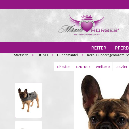
REITER
PFER
»
»
»
Startseite
HUND
Hundemäntel
Kerbl Hunderegenmantel Se
« Erster
« zurück
weiter »
Letzter 