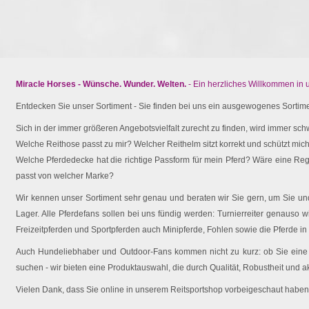
Miracle Horses - Wünsche. Wunder. Welten.
- Ein herzliches Willkommen in
Entdecken Sie unser Sortiment - Sie finden bei uns ein ausgewogenes Sortimen
Sich in der immer größeren Angebotsvielfalt zurecht zu finden, wird immer schw
Welche Reithose passt zu mir? Welcher Reithelm sitzt korrekt und schützt mich 
Welche Pferdedecke hat die richtige Passform für mein Pferd? Wäre eine Reg
passt von welcher Marke?
Wir kennen unser Sortiment sehr genau und beraten wir Sie gern, um Sie und 
Lager. Alle Pferdefans sollen bei uns fündig werden: Turnierreiter genauso wi
Freizeitpferden und Sportpferden auch Minipferde, Fohlen sowie die Pferde in
Auch Hundeliebhaber und Outdoor-Fans kommen nicht zu kurz: ob Sie eine O
suchen - wir bieten eine Produktauswahl, die durch Qualität, Robustheit und a
Vielen Dank, dass Sie online in unserem Reitsportshop vorbeigeschaut haben