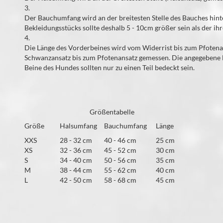
3.
Der Bauchumfang wird an der breitesten Stelle des Bauches hi
Bekleidungsstücks sollte deshalb 5 - 10cm größer sein als der 
4.
Die Länge des Vorderbeines wird vom Widerrist bis zum Pfotena
Schwanzansatz bis zum Pfotenansatz gemessen. Die angegebene Län
Beine des Hundes sollten nur zu einen Teil bedeckt sein.
Größentabelle
Größe
Halsumfang
Bauchumfang
Länge
XXS
28 - 32 cm
40 - 46 cm
25 cm
XS
32 - 36 cm
45 - 52 cm
30 cm
S
34 - 40 cm
50 - 56 cm
35 cm
M
38 - 44 cm
55 - 62 cm
40 cm
L
42 - 50 cm
58 - 68 cm
45 cm