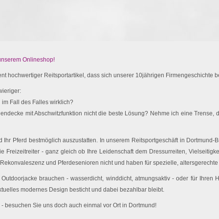
 unserem Onlineshop!
t hochwertiger Reitsportartikel, dass sich unserer 10jährigen Firmengeschichte be
ieriger:
im Fall des Falles wirklich?
endecke mit Abschwitzfunktion nicht die beste Lösung? Nehme ich eine Trense, d
Ihr Pferd bestmöglich auszustatten. In unserem Reitsportgeschäft in Dortmund-Br
e Freizeitreiter - ganz gleich ob Ihre Leidenschaft dem Dressurreiten, Vielseitigk
 Rekonvaleszenz und Pferdesenioren nicht und haben für spezielle, altersgerechte 
utdoorjacke brauchen - wasserdicht, winddicht, atmungsaktiv - oder für Ihren
ktuelles modernes Design besticht und dabei bezahlbar bleibt.
 - besuchen Sie uns doch auch einmal vor Ort in Dortmund!