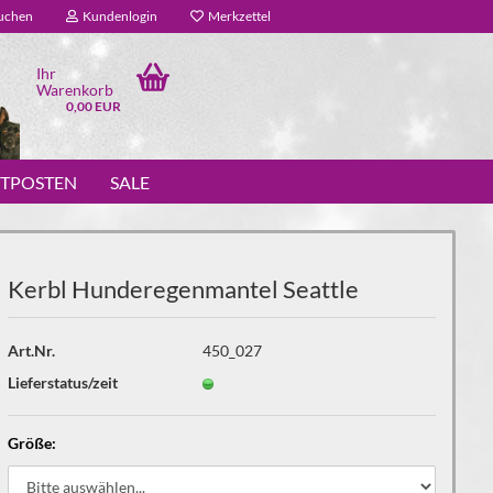
uchen
Kundenlogin
Merkzettel
Ihr
Warenkorb
0,00 EUR
STPOSTEN
SALE
Kerbl Hunderegenmantel Seattle
Art.Nr.
450_027
Lieferstatus/zeit
Größe: