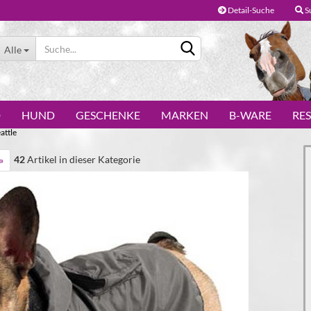
Detail-Suche
S
Alle
D
HUND
GESCHENKE
MARKEN
B-WARE
RE
attle
42
Artikel in dieser Kategorie
»
Konto erstellen
Passwort vergessen?