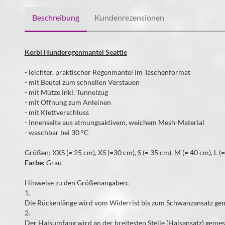
Beschreibung
Kundenrezensionen
Kerbl Hunderegenmantel Seattle
- leichter, praktischer Regenmantel im Taschenformat
- mit Beutel zum schnellen Verstauen
- mit Mütze inkl. Tunnelzug
- mit Öffnung zum Anleinen
- mit Klettverschluss
- Innenseite aus atmungsaktivem, weichem Mesh-Material
- waschbar bei 30 °C
Größen: XXS (= 25 cm), XS (=30 cm), S (= 35 cm), M (= 40 cm), L (
Farbe:
Grau
Hinweise zu den Größenangaben:
1.
Die Rückenlänge wird vom Widerrist bis zum Schwanzansatz gem
2.
Der Halsumfang wird an der breitesten Stelle (Halsansatz) gemes