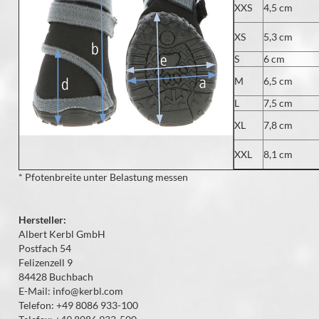
XXS
4,5 cm
XS
5,3 cm
S
6 cm
M
6,5 cm
L
7,5 cm
XL
7,8 cm
XXL
8,1 cm
* Pfotenbreite unter Belastung messen
Hersteller:
Albert Kerbl GmbH
Postfach 54
Felizenzell 9
84428 Buchbach
E-Mail: info@kerbl.com
Telefon: +49 8086 933-100