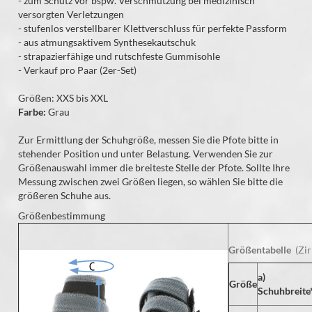
- zum Schutz vor bspw. Verschmutzung bei medizinisch
versorgten Verletzungen
- stufenlos verstellbarer Klettverschluss für perfekte Passform
- aus atmungsaktivem Synthesekautschuk
- strapazierfähige und rutschfeste Gummisohle
- Verkauf pro Paar (2er-Set)
Größen:
XXS bis
XXL
Farbe:
Grau
Zur Ermittlung der Schuhgröße, messen Sie die Pfote bitte in
stehender Position und unter Belastung. Verwenden Sie zur
Größenauswahl immer die breiteste Stelle der Pfote. Sollte Ihre
Messung zwischen zwei Größen liegen, so wählen Sie bitte die
größeren Schuhe aus.
Größenbestimmung
Größentabelle
(Zi
a)
Größe
Schuhbreite