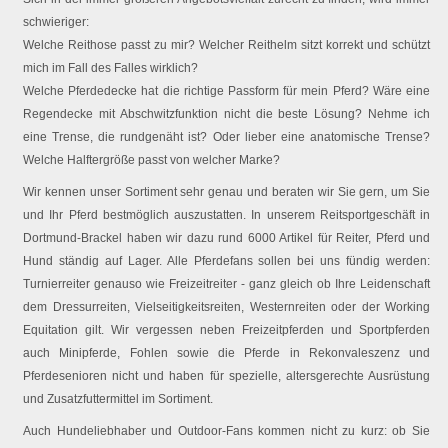
schwieriger:
Welche Reithose passt zu mir? Welcher Reithelm sitzt korrekt und schützt
mich im Fall des Falles wirklich?
Welche Pferdedecke hat die richtige Passform für mein Pferd? Wäre eine
Regendecke mit Abschwitzfunktion nicht die beste Lösung? Nehme ich
eine Trense, die rundgenäht ist? Oder lieber eine anatomische Trense?
Welche Halftergröße passt von welcher Marke?
Wir kennen unser Sortiment sehr genau und beraten wir Sie gern, um Sie
und Ihr Pferd bestmöglich auszustatten. In unserem Reitsportgeschäft in
Dortmund-Brackel haben wir dazu rund 6000 Artikel für Reiter, Pferd und
Hund ständig auf Lager. Alle Pferdefans sollen bei uns fündig werden:
Turnierreiter genauso wie Freizeitreiter - ganz gleich ob Ihre Leidenschaft
dem Dressurreiten, Vielseitigkeitsreiten, Westernreiten oder der Working
Equitation gilt. Wir vergessen neben Freizeitpferden und Sportpferden
auch Minipferde, Fohlen sowie die Pferde in Rekonvaleszenz und
Pferdesenioren nicht und haben für spezielle, altersgerechte Ausrüstung
und Zusatzfuttermittel im Sortiment.
Auch Hundeliebhaber und Outdoor-Fans kommen nicht zu kurz: ob Sie