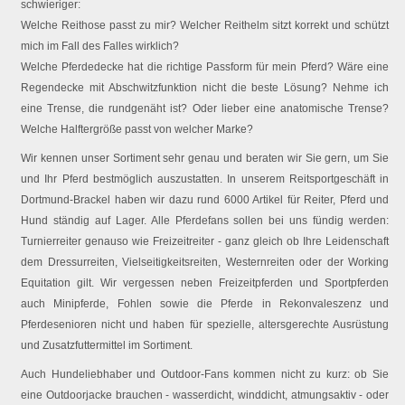
schwieriger:
Welche Reithose passt zu mir? Welcher Reithelm sitzt korrekt und schützt
mich im Fall des Falles wirklich?
Welche Pferdedecke hat die richtige Passform für mein Pferd? Wäre eine
Regendecke mit Abschwitzfunktion nicht die beste Lösung? Nehme ich
eine Trense, die rundgenäht ist? Oder lieber eine anatomische Trense?
Welche Halftergröße passt von welcher Marke?
Wir kennen unser Sortiment sehr genau und beraten wir Sie gern, um Sie
und Ihr Pferd bestmöglich auszustatten. In unserem Reitsportgeschäft in
Dortmund-Brackel haben wir dazu rund 6000 Artikel für Reiter, Pferd und
Hund ständig auf Lager. Alle Pferdefans sollen bei uns fündig werden:
Turnierreiter genauso wie Freizeitreiter - ganz gleich ob Ihre Leidenschaft
dem Dressurreiten, Vielseitigkeitsreiten, Westernreiten oder der Working
Equitation gilt. Wir vergessen neben Freizeitpferden und Sportpferden
auch Minipferde, Fohlen sowie die Pferde in Rekonvaleszenz und
Pferdesenioren nicht und haben für spezielle, altersgerechte Ausrüstung
und Zusatzfuttermittel im Sortiment.
Auch Hundeliebhaber und Outdoor-Fans kommen nicht zu kurz: ob Sie
eine Outdoorjacke brauchen - wasserdicht, winddicht, atmungsaktiv - oder