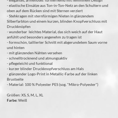
- elegantes, ärmelloses Turnierhemd mit femininem Design
- elastische Einsätze aus Ton-in-Ton-Netz an den Schultern und
oben auf dem Rücken sind mit Sternen verziert
- Stehkragen mit sternförmigen Nieten in glänzendem
Silberfarbton und einem kurzen, blinden Knopfverschluss mit
Druckknöpfen
- wunderbar leichtes Material, das sich weich auf der Haut
anfühlt und besonders angenehm zu tragen ist
- formschön, taillierter Schnitt mit abgerundetem Saum vorne
und hinten
- mit glänzenden Nähten versehen
- schnelltrocknend und atmungsaktiv
- pflegeleicht und funktional
- kurzer blinder Druckknopfverschluss am Hals
- glänzender Logo-Print in Metallic-Farbe auf der linken
Brustseite
- Material: 100 % Polyester PES (sog. "Mikro-Polyester")
Größen: XS, S, M, L, XL
Farbe:
Weiß