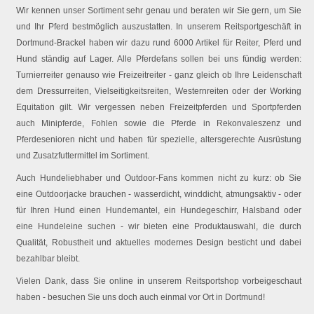
Wir kennen unser Sortiment sehr genau und beraten wir Sie gern, um Sie
und Ihr Pferd bestmöglich auszustatten. In unserem Reitsportgeschäft in
Dortmund-Brackel haben wir dazu rund 6000 Artikel für Reiter, Pferd und
Hund ständig auf Lager. Alle Pferdefans sollen bei uns fündig werden:
Turnierreiter genauso wie Freizeitreiter - ganz gleich ob Ihre Leidenschaft
dem Dressurreiten, Vielseitigkeitsreiten, Westernreiten oder der Working
Equitation gilt. Wir vergessen neben Freizeitpferden und Sportpferden
auch Minipferde, Fohlen sowie die Pferde in Rekonvaleszenz und
Pferdesenioren nicht und haben für spezielle, altersgerechte Ausrüstung
und Zusatzfuttermittel im Sortiment.
Auch Hundeliebhaber und Outdoor-Fans kommen nicht zu kurz: ob Sie
eine Outdoorjacke brauchen - wasserdicht, winddicht, atmungsaktiv - oder
für Ihren Hund einen Hundemantel, ein Hundegeschirr, Halsband oder
eine Hundeleine suchen - wir bieten eine Produktauswahl, die durch
Qualität, Robustheit und aktuelles modernes Design besticht und dabei
bezahlbar bleibt.
Vielen Dank, dass Sie online in unserem Reitsportshop vorbeigeschaut
haben - besuchen Sie uns doch auch einmal vor Ort in Dortmund!