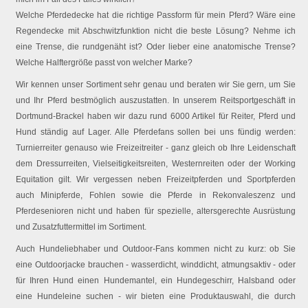
Welche Pferdedecke hat die richtige Passform für mein Pferd? Wäre eine
Regendecke mit Abschwitzfunktion nicht die beste Lösung? Nehme ich
eine Trense, die rundgenäht ist? Oder lieber eine anatomische Trense?
Welche Halftergröße passt von welcher Marke?
Wir kennen unser Sortiment sehr genau und beraten wir Sie gern, um Sie
und Ihr Pferd bestmöglich auszustatten. In unserem Reitsportgeschäft in
Dortmund-Brackel haben wir dazu rund 6000 Artikel für Reiter, Pferd und
Hund ständig auf Lager. Alle Pferdefans sollen bei uns fündig werden:
Turnierreiter genauso wie Freizeitreiter - ganz gleich ob Ihre Leidenschaft
dem Dressurreiten, Vielseitigkeitsreiten, Westernreiten oder der Working
Equitation gilt. Wir vergessen neben Freizeitpferden und Sportpferden
auch Minipferde, Fohlen sowie die Pferde in Rekonvaleszenz und
Pferdesenioren nicht und haben für spezielle, altersgerechte Ausrüstung
und Zusatzfuttermittel im Sortiment.
Auch Hundeliebhaber und Outdoor-Fans kommen nicht zu kurz: ob Sie
eine Outdoorjacke brauchen - wasserdicht, winddicht, atmungsaktiv - oder
für Ihren Hund einen Hundemantel, ein Hundegeschirr, Halsband oder
eine Hundeleine suchen - wir bieten eine Produktauswahl, die durch