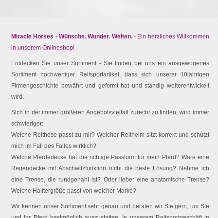
Miracle Horses - Wünsche. Wunder. Welten.
- Ein herzliches Willkommen
in unserem Onlineshop!
Entdecken Sie unser Sortiment - Sie finden bei uns ein ausgewogenes
Sortiment hochwertiger Reitsportartikel, dass sich unserer 10jährigen
Firmengeschichte bewährt und geformt hat und ständig weiterentwickelt
wird.
Sich in der immer größeren Angebotsvielfalt zurecht zu finden, wird immer
schwieriger:
Welche Reithose passt zu mir? Welcher Reithelm sitzt korrekt und schützt
mich im Fall des Falles wirklich?
Welche Pferdedecke hat die richtige Passform für mein Pferd? Wäre eine
Regendecke mit Abschwitzfunktion nicht die beste Lösung? Nehme ich
eine Trense, die rundgenäht ist? Oder lieber eine anatomische Trense?
Welche Halftergröße passt von welcher Marke?
Wir kennen unser Sortiment sehr genau und beraten wir Sie gern, um Sie
und Ihr Pferd bestmöglich auszustatten. In unserem Reitsportgeschäft in