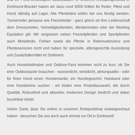
Dortmund-Brackel haben wir dazu rund 6000 Artikel für Reiter, Pferd und
Hund ständig auf Lager. Alle Pferdefans sollen bei uns fündig werden:
Turnierreiter genauso wie Freizeitreiter - ganz gleich ob Ihre Leidenschaft
dem Dressurreiten, Vielseitigkeitsreiten, Westernreiten oder der Working
Equitation gilt. Wir vergessen neben Freizeitpferden und Sportpferden
auch Minipferde, Fohlen sowie die Pferde in Rekonvaleszenz und
Pferdesenioren nicht und haben für spezielle, altersgerechte Ausrüstung
und Zusatzfuttermittel im Sortiment.
Auch Hundeliebhaber und Outdoor-Fans kommen nicht zu kurz: ob Sie
eine Outdoorjacke brauchen - wasserdicht, winddicht, atmungsaktiv - oder
für Ihren Hund einen Hundemantel, ein Hundegeschirr, Halsband oder
eine Hundeleine suchen - wir bieten eine Produktauswahl, die durch
Qualität, Robustheit und aktuelles modernes Design besticht und dabei
bezahlbar bleibt.
Vielen Dank, dass Sie online in unserem Reitsportshop vorbeigeschaut
haben - besuchen Sie uns doch auch einmal vor Ort in Dortmund!