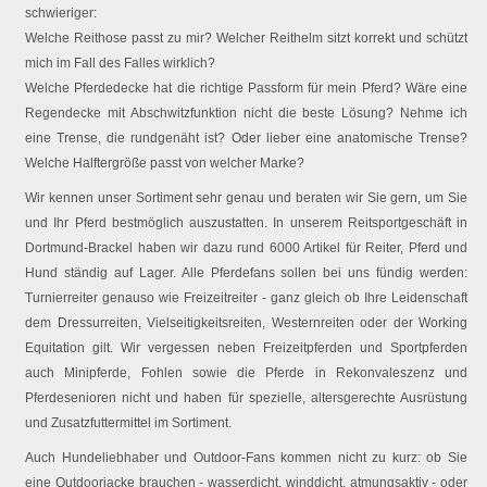
schwieriger:
Welche Reithose passt zu mir? Welcher Reithelm sitzt korrekt und schützt
mich im Fall des Falles wirklich?
Welche Pferdedecke hat die richtige Passform für mein Pferd? Wäre eine
Regendecke mit Abschwitzfunktion nicht die beste Lösung? Nehme ich
eine Trense, die rundgenäht ist? Oder lieber eine anatomische Trense?
Welche Halftergröße passt von welcher Marke?
Wir kennen unser Sortiment sehr genau und beraten wir Sie gern, um Sie
und Ihr Pferd bestmöglich auszustatten. In unserem Reitsportgeschäft in
Dortmund-Brackel haben wir dazu rund 6000 Artikel für Reiter, Pferd und
Hund ständig auf Lager. Alle Pferdefans sollen bei uns fündig werden:
Turnierreiter genauso wie Freizeitreiter - ganz gleich ob Ihre Leidenschaft
dem Dressurreiten, Vielseitigkeitsreiten, Westernreiten oder der Working
Equitation gilt. Wir vergessen neben Freizeitpferden und Sportpferden
auch Minipferde, Fohlen sowie die Pferde in Rekonvaleszenz und
Pferdesenioren nicht und haben für spezielle, altersgerechte Ausrüstung
und Zusatzfuttermittel im Sortiment.
Auch Hundeliebhaber und Outdoor-Fans kommen nicht zu kurz: ob Sie
eine Outdoorjacke brauchen - wasserdicht, winddicht, atmungsaktiv - oder