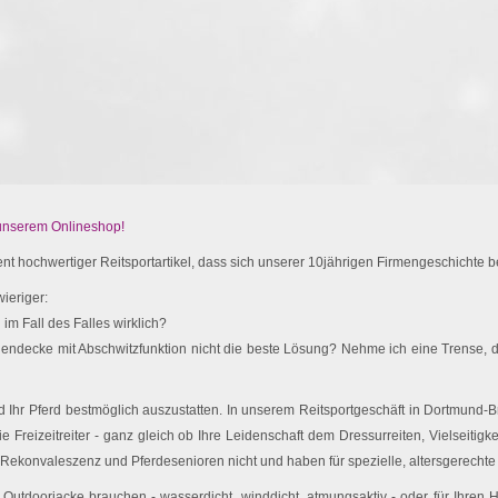
 unserem Onlineshop!
t hochwertiger Reitsportartikel, dass sich unserer 10jährigen Firmengeschichte be
ieriger:
im Fall des Falles wirklich?
endecke mit Abschwitzfunktion nicht die beste Lösung? Nehme ich eine Trense, d
Ihr Pferd bestmöglich auszustatten. In unserem Reitsportgeschäft in Dortmund-Br
e Freizeitreiter - ganz gleich ob Ihre Leidenschaft dem Dressurreiten, Vielseitigk
 Rekonvaleszenz und Pferdesenioren nicht und haben für spezielle, altersgerechte 
utdoorjacke brauchen - wasserdicht, winddicht, atmungsaktiv - oder für Ihren