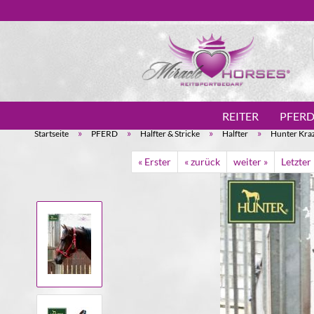
REITER
PFER
»
»
»
»
Startseite
PFERD
Halfter & Stricke
Halfter
Hunter Kraz
« Erster
« zurück
weiter »
Letzter 