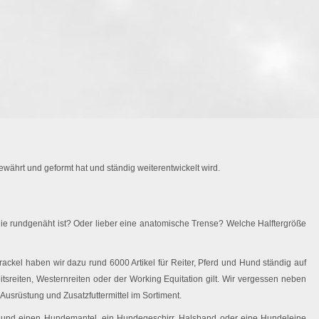
währt und geformt hat und ständig weiterentwickelt wird.
ie rundgenäht ist? Oder lieber eine anatomische Trense? Welche Halftergröße
ackel haben wir dazu rund 6000 Artikel für Reiter, Pferd und Hund ständig auf
eitsreiten, Westernreiten oder der Working Equitation gilt. Wir vergessen neben
Ausrüstung und Zusatzfuttermittel im Sortiment.
 Hund einen Hundemantel, ein Hundegeschirr, Halsband oder eine Hundeleine