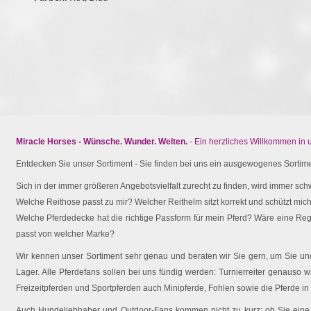
Miracle Horses - Wünsche. Wunder. Welten.
- Ein herzliches Willkommen in
Entdecken Sie unser Sortiment - Sie finden bei uns ein ausgewogenes Sortimen
Sich in der immer größeren Angebotsvielfalt zurecht zu finden, wird immer schw
Welche Reithose passt zu mir? Welcher Reithelm sitzt korrekt und schützt mich 
Welche Pferdedecke hat die richtige Passform für mein Pferd? Wäre eine Reg
passt von welcher Marke?
Wir kennen unser Sortiment sehr genau und beraten wir Sie gern, um Sie und 
Lager. Alle Pferdefans sollen bei uns fündig werden: Turnierreiter genauso wi
Freizeitpferden und Sportpferden auch Minipferde, Fohlen sowie die Pferde in
Auch Hundeliebhaber und Outdoor-Fans kommen nicht zu kurz: ob Sie eine O