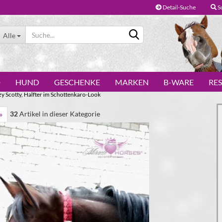
Detail-Suche
S
Alle
D
HUND
GESCHENKE
MARKEN
B-WARE
RE
y Scotty, Halfter im Schottenkaro-Look
32
Artikel in dieser Kategorie
»
Konto erstellen
Passwort vergessen?