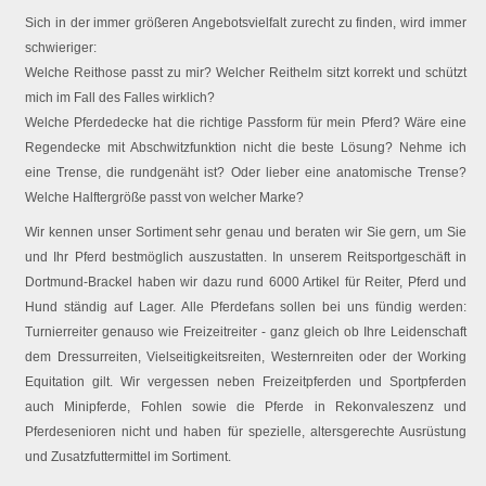
Sich in der immer größeren Angebotsvielfalt zurecht zu finden, wird immer
schwieriger:
Welche Reithose passt zu mir? Welcher Reithelm sitzt korrekt und schützt
mich im Fall des Falles wirklich?
Welche Pferdedecke hat die richtige Passform für mein Pferd? Wäre eine
Regendecke mit Abschwitzfunktion nicht die beste Lösung? Nehme ich
eine Trense, die rundgenäht ist? Oder lieber eine anatomische Trense?
Welche Halftergröße passt von welcher Marke?
Wir kennen unser Sortiment sehr genau und beraten wir Sie gern, um Sie
und Ihr Pferd bestmöglich auszustatten. In unserem Reitsportgeschäft in
Dortmund-Brackel haben wir dazu rund 6000 Artikel für Reiter, Pferd und
Hund ständig auf Lager. Alle Pferdefans sollen bei uns fündig werden:
Turnierreiter genauso wie Freizeitreiter - ganz gleich ob Ihre Leidenschaft
dem Dressurreiten, Vielseitigkeitsreiten, Westernreiten oder der Working
Equitation gilt. Wir vergessen neben Freizeitpferden und Sportpferden
auch Minipferde, Fohlen sowie die Pferde in Rekonvaleszenz und
Pferdesenioren nicht und haben für spezielle, altersgerechte Ausrüstung
und Zusatzfuttermittel im Sortiment.