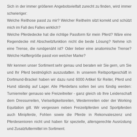
Sich in der immer größeren Angebotsvielfalt zurecht zu finden, wird immer
schwieriger:
Welche Reithose passt zu mir? Welcher Reithelm sitzt korrekt und schützt
mich im Fall des Falles wirklich?
Welche Pferdedecke hat die richtige Passform für mein Pferd? Wäre eine
Regendecke mit Abschwitzfunktion nicht die beste Lösung? Nehme ich
eine Trense, die rundgenäht ist? Oder lieber eine anatomische Trense?
Welche Halftergröße passt von welcher Marke?
Wir kennen unser Sortiment sehr genau und beraten wir Sie gern, um Sie
und Ihr Pferd bestmöglich auszustatten. In unserem Reitsportgeschäft in
Dortmund-Brackel haben wir dazu rund 6000 Artikel für Reiter, Pferd und
Hund ständig auf Lager. Alle Pferdefans sollen bei uns fündig werden:
Turnierreiter genauso wie Freizeitreiter - ganz gleich ob Ihre Leidenschaft
dem Dressurreiten, Vielseitigkeitsreiten, Westernreiten oder der Working
Equitation gilt. Wir vergessen neben Freizeitpferden und Sportpferden
auch Minipferde, Fohlen sowie die Pferde in Rekonvaleszenz und
Pferdesenioren nicht und haben für spezielle, altersgerechte Ausrüstung
und Zusatzfuttermittel im Sortiment.