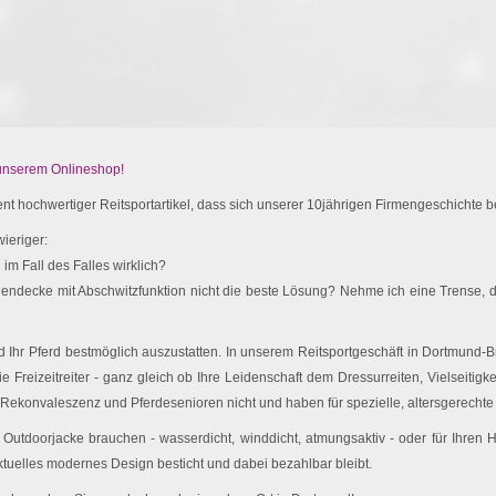
 unserem Onlineshop!
t hochwertiger Reitsportartikel, dass sich unserer 10jährigen Firmengeschichte be
ieriger:
im Fall des Falles wirklich?
endecke mit Abschwitzfunktion nicht die beste Lösung? Nehme ich eine Trense, d
Ihr Pferd bestmöglich auszustatten. In unserem Reitsportgeschäft in Dortmund-Br
e Freizeitreiter - ganz gleich ob Ihre Leidenschaft dem Dressurreiten, Vielseitigk
 Rekonvaleszenz und Pferdesenioren nicht und haben für spezielle, altersgerechte 
utdoorjacke brauchen - wasserdicht, winddicht, atmungsaktiv - oder für Ihren
ktuelles modernes Design besticht und dabei bezahlbar bleibt.