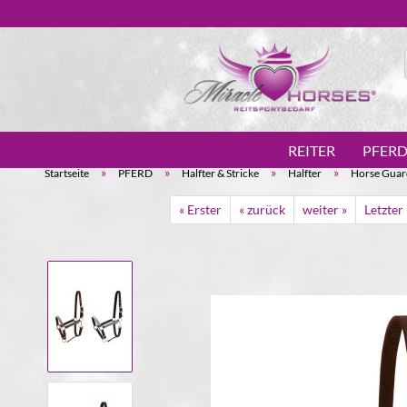
REITER
PFER
»
»
»
»
Startseite
PFERD
Halfter & Stricke
Halfter
Horse Guard
« Erster
« zurück
weiter »
Letzter 