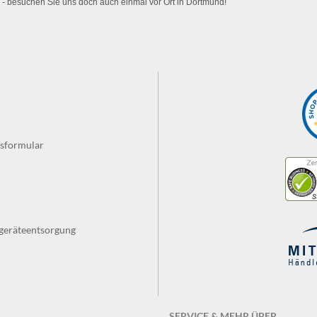
 - besuchen Sie uns doch auch einmal vor Ort in Dortmund!
fsformular
tgeräteentsorgung
SERVICE & MEHR ÜBER...