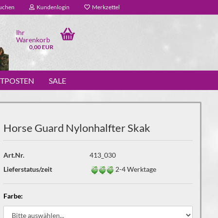
uchen
Kundenlogin
Merkzettel
Ihr
Warenkorb
0,00 EUR
STPOSTEN
SALE
Horse Guard Nylonhalfter Skak
Art.Nr.
413_030
Lieferstatus/zeit
2-4 Werktage
Farbe: