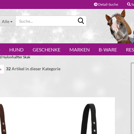
Detail-Suche
S
Alle
D
HUND
GESCHENKE
MARKEN
B-WARE
RE
 Nylonhalfter Skak
32
Artikel in dieser Kategorie
»
Konto erstellen
Passwort vergessen?