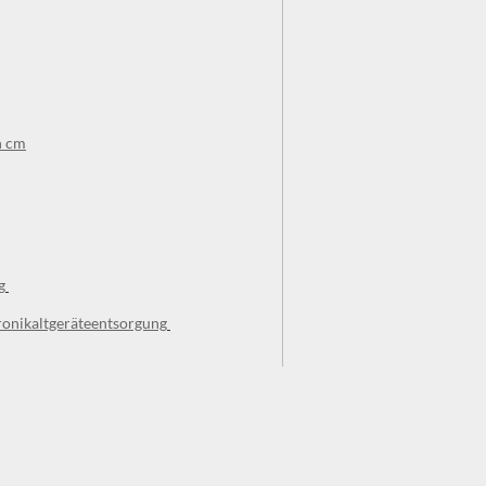
n cm
g
ronikaltgeräteentsorgung