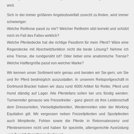
wird.
Sich in der immer größeren Angebotsvielfalt zurecht zu finden, wird immer
schwieriger:
Welche Reithose passt zu mir? Welcher Reithelm sitzt korrekt und schützt
mich im Fall des Falles wirklich?
Welche Pferdedecke hat die richtige Passform für mein Pferd? Wäre eine
Regendecke mit Abschwitzfunktion nicht die beste Lösung? Nehme ich
eine Trense, die rundgenäht ist? Oder lieber eine anatomische Trense?
Welche Halftergröße passt von welcher Marke?
Wir kennen unser Sortiment sehr genau und beraten wir Sie gern, um Sie
und Ihr Pferd bestmöglich auszustatten. In unserem Reitsportgeschäft in
Dortmund-Brackel haben wir dazu rund 6000 Artikel für Reiter, Pferd und
Hund ständig auf Lager. Alle Pferdefans sollen bei uns fündig werden:
Turnierreiter genauso wie Freizeitreiter - ganz gleich ob Ihre Leidenschaft
dem Dressurreiten, Vielseitigkeitsreiten, Westernreiten oder der Working
Equitation gilt. Wir vergessen neben Freizeitpferden und Sportpferden
auch Minipferde, Fohlen sowie die Pferde in Rekonvaleszenz und
Pferdesenioren nicht und haben für spezielle, altersgerechte Ausrüstung