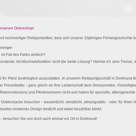
 unserem Onlineshop!
t hochwertiger Reitsportartikel, dass sich unserer 10jährigen Firmengeschichte be
ieriger:
im Fall des Falles wirklich?
endecke mit Abschwitzfunktion nicht die beste Lösung? Nehme ich eine Trense, d
Ihr Pferd bestmöglich auszustatten. In unserem Reitsportgeschäft in Dortmund-Br
e Freizeitreiter - ganz gleich ob Ihre Leidenschaft dem Dressurreiten, Vielseitigk
 Rekonvaleszenz und Pferdesenioren nicht und haben für spezielle, altersgerechte 
utdoorjacke brauchen - wasserdicht, winddicht, atmungsaktiv - oder für Ihren
ktuelles modernes Design besticht und dabei bezahlbar bleibt.
 - besuchen Sie uns doch auch einmal vor Ort in Dortmund!