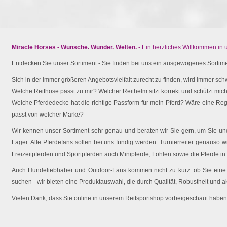
Miracle Horses - Wünsche. Wunder. Welten.
- Ein herzliches Willkommen in
Entdecken Sie unser Sortiment - Sie finden bei uns ein ausgewogenes Sortimen
Sich in der immer größeren Angebotsvielfalt zurecht zu finden, wird immer schw
Welche Reithose passt zu mir? Welcher Reithelm sitzt korrekt und schützt mich 
Welche Pferdedecke hat die richtige Passform für mein Pferd? Wäre eine Reg
passt von welcher Marke?
Wir kennen unser Sortiment sehr genau und beraten wir Sie gern, um Sie und 
Lager. Alle Pferdefans sollen bei uns fündig werden: Turnierreiter genauso wi
Freizeitpferden und Sportpferden auch Minipferde, Fohlen sowie die Pferde in
Auch Hundeliebhaber und Outdoor-Fans kommen nicht zu kurz: ob Sie eine O
suchen - wir bieten eine Produktauswahl, die durch Qualität, Robustheit und a
Vielen Dank, dass Sie online in unserem Reitsportshop vorbeigeschaut haben