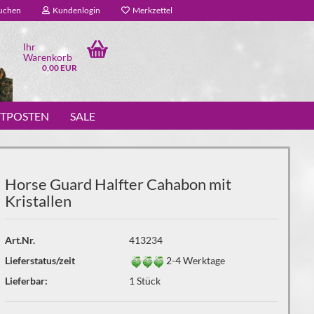
uchen
Kundenlogin
Merkzettel
Ihr
Warenkorb
0,00 EUR
STPOSTEN
SALE
Horse Guard Halfter Cahabon mit
Kristallen
Art.Nr.
413234
Lieferstatus/zeit
2-4 Werktage
Lieferbar:
1
Stück