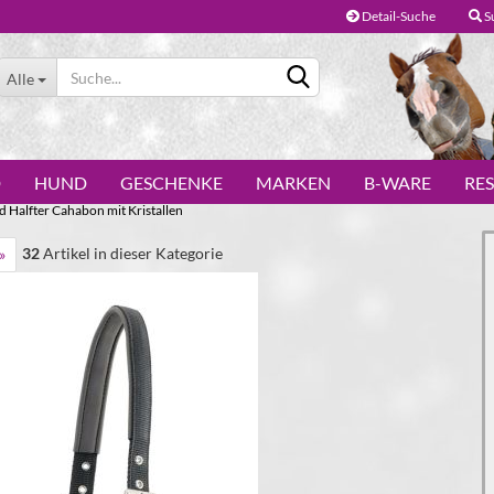
Detail-Suche
S
Alle
D
HUND
GESCHENKE
MARKEN
B-WARE
RE
 Halfter Cahabon mit Kristallen
32
Artikel in dieser Kategorie
»
Konto erstellen
Passwort vergessen?