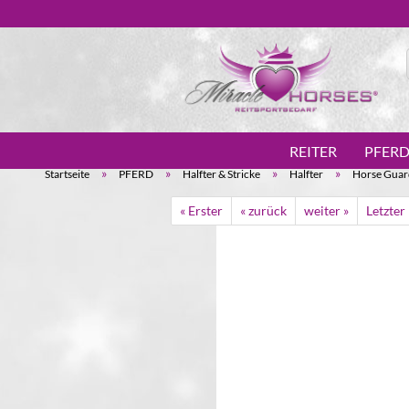
REITER
PFER
»
»
»
»
Startseite
PFERD
Halfter & Stricke
Halfter
Horse Guard
« Erster
« zurück
weiter »
Letzter 