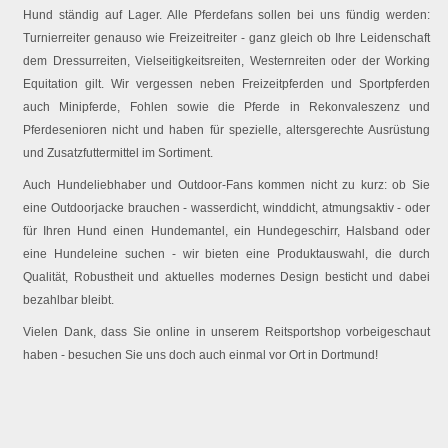
Hund ständig auf Lager. Alle Pferdefans sollen bei uns fündig werden:
Turnierreiter genauso wie Freizeitreiter - ganz gleich ob Ihre Leidenschaft
dem Dressurreiten, Vielseitigkeitsreiten, Westernreiten oder der Working
Equitation gilt. Wir vergessen neben Freizeitpferden und Sportpferden
auch Minipferde, Fohlen sowie die Pferde in Rekonvaleszenz und
Pferdesenioren nicht und haben für spezielle, altersgerechte Ausrüstung
und Zusatzfuttermittel im Sortiment.
Auch Hundeliebhaber und Outdoor-Fans kommen nicht zu kurz: ob Sie
eine Outdoorjacke brauchen - wasserdicht, winddicht, atmungsaktiv - oder
für Ihren Hund einen Hundemantel, ein Hundegeschirr, Halsband oder
eine Hundeleine suchen - wir bieten eine Produktauswahl, die durch
Qualität, Robustheit und aktuelles modernes Design besticht und dabei
bezahlbar bleibt.
Vielen Dank, dass Sie online in unserem Reitsportshop vorbeigeschaut
haben - besuchen Sie uns doch auch einmal vor Ort in Dortmund!